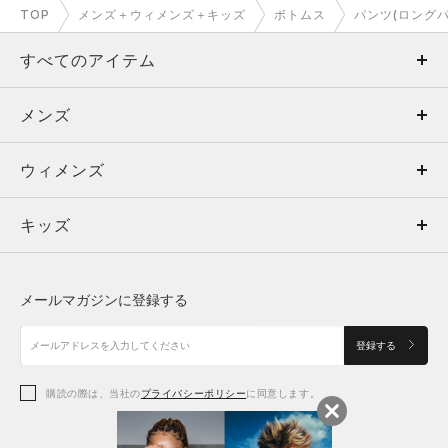
TOP
メンズ＋ウィメンズ＋キッズ
ボトムス
パンツ(ロングパ
すべてのアイテム
メンズ
メンズ
ウィメンズ
トップス
ウィメンズ
キッズ
トップス
ボトムス
キッズ
トップス
ボトムス
シューズ
シューズ
メールマガジンに登録する
ボトムス
シューズ
アクセサリー
アクセサリー
登録する
シューズ
アクセサリー
購読の際は、当社の
プライバシーポリシー
に同意します。