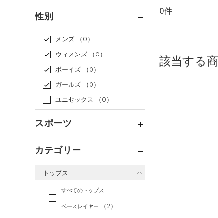
0件
通常価格
（0）
性別
セール
（0）
メンズ
（0）
ウィメンズ
（0）
該当する
ボーイズ
（0）
ガールズ
（0）
ユニセックス
（0）
スポーツ
ベースボール
（0）
カテゴリー
バスケットボール
（0）
トップス
ゴルフ
（0）
トレーニング
すべてのトップス
（0）
ランニング
（0）
（2）
ベースレイヤー