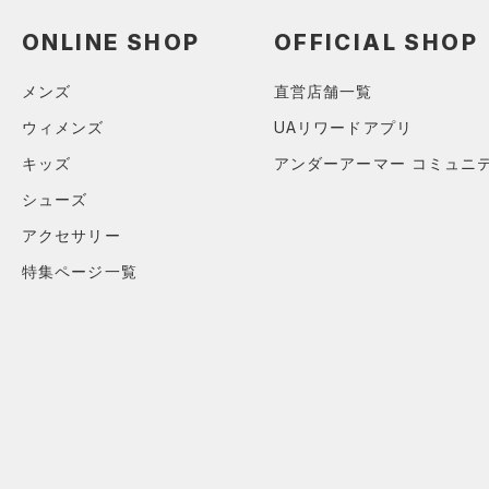
アクセサリー
すべてのボトムス
ONLINE SHOP
OFFICIAL SHOP
シューズ
すべてのアクセサリー
（1）
レギンス&タイツ
すべてのシューズ
（0）
バックパック
（0）
ショートパンツ
サイズ
メンズ
直営店舗一覧
（0）
スポーツシューズ
ショルダー＆トートバッグ
（0）
パンツ(ロングパンツ)
ウィメンズ
UAリワードアプリ
（0）
カテゴリーを選択してください。
カラー
（0）
スパイク
（0）
スウェット＆フリース
キッズ
アンダーアーマー コミュニ
（0）
サックパック
スポーツスタイルシューズ
（2）
シューズ
アンダーウェア
（0）
（0）
ウェストバッグ
（0）
アクセサリー
ブラック
スカート
ホワイト
ブラウン
グリーン
（0）
サンダル
（0）
ダッフルバッグ
特集ページ一覧
（0）
スイムウェア
（0）
キャップ＆ビーニー
ブルー
パープル
レッド
イエロー
（0）
ベルト
（0）
グローブ・手袋
オレンジ
その他
（0）
アイウェア
リストバンド＆ヘッドバンド
価格
（0）