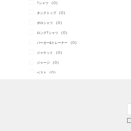
スポーツスタイル
（0）
（0）
Tシャツ
アメリカンフットボール
（0）
タンクトップ
（0）
（0）
ポロシャツ
サッカー
（0）
（0）
ロングTシャツ
リカバリー
（0）
（0）
パーカー&トレーナー
その他
（0）
（0）
ジャケット
（0）
ジャージ
（0）
ベスト
（0）
ダウン・コート
（0）
スポーツブラ
（0）
セットアップ
（0）
スイムウェア
ボトムス