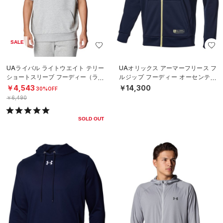
SALE
UAライバル ライトウエイト テリー
UAオリックス アーマーフリース フ
ショートスリーブ フーディー（ライ
ルジップ フーディー オーセンティ
フスタイル/MEN）
ック（ベースボール/MEN）
￥4,543
￥14,300
30%OFF
￥6,490
SOLD OUT