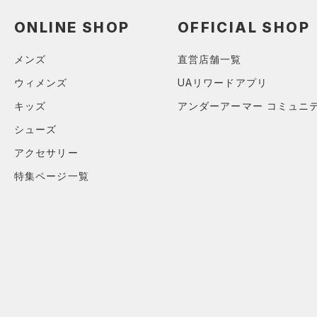
アクセサリー
すべてのボトムス
ONLINE SHOP
OFFICIAL SHOP
シューズ
すべてのアクセサリー
（1）
レギンス&タイツ
すべてのシューズ
（2）
バックパック
（3）
ショートパンツ
サイズ
メンズ
直営店舗一覧
（2）
スポーツシューズ
（1）
ショルダー＆トートバッグ
（4）
パンツ(ロングパンツ)
ウィメンズ
UAリワードアプリ
カテゴリーを選択してください。
カラー
（0）
スパイク
（0）
サックパック
（0）
スウェット＆フリース
キッズ
アンダーアーマー コミュニ
スポーツスタイルシューズ
（0）
ウェストバッグ
（2）
シューズ
アンダーウェア
（0）
価格
（0）
ダッフルバッグ
（0）
アクセサリー
ブラック
スカート
ホワイト
ブラウン
グリーン
（0）
サンダル
（3）
キャップ＆ビーニー
特集ページ一覧
（0）
テクノロジー
スイムウェア
～
円
円
（0）
ベルト
ブルー
パープル
レッド
イエロー
FLOW(フロー)
（0）
在庫
（3）
グローブ・手袋
HOVR(ホバー)
（0）
（0）
アイウェア
オレンジ
その他
在庫あり
CHARGED(チャージド)
（0）
限定
リストバンド＆ヘッドバンド
MICRO G(マイクロＧ)
（0）
（0）
直営限定
（3）
TRIBASE(トライベース)
（0）
スポーツマスク
公式サイト限定
（0）
（0）