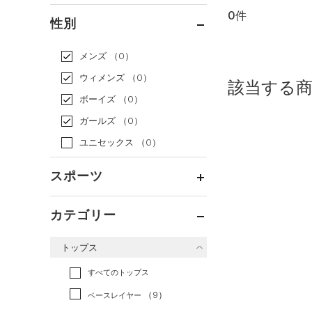
0件
通常価格
（0）
性別
セール
（0）
メンズ
（0）
ウィメンズ
（0）
該当する
ボーイズ
（0）
ガールズ
（0）
ユニセックス
（0）
スポーツ
ベースボール
（0）
カテゴリー
バスケットボール
（0）
トップス
ゴルフ
（0）
トレーニング
すべてのトップス
（0）
ランニング
（0）
（9）
ベースレイヤー