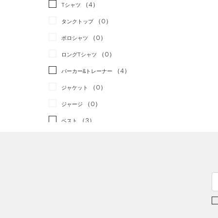
スポーツスタイル
（0）
（4）
Tシャツ
アメリカンフットボール
（0）
タンクトップ
（0）
（0）
ポロシャツ
サッカー
（0）
（0）
ロングTシャツ
リカバリー
（0）
（4）
パーカー&トレーナー
その他
（0）
（0）
ジャケット
（0）
ジャージ
（3）
ベスト
（0）
ダウン・コート
（0）
スポーツブラ
（0）
セットアップ
（0）
スイムウェア
ボトムス