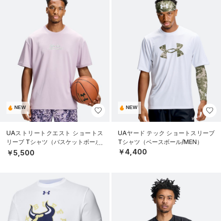
NEW
NEW
UAストリートクエスト ショートス
UAヤード テック ショートスリーブ
リーブ Tシャツ（バスケットボール/
Tシャツ（ベースボール/MEN）
MEN）
￥4,400
￥5,500