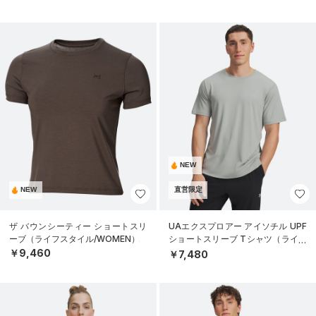
NEW
NEW
直営限定
ザ バウンシーティー ショートスリ
UAエクスプロアー アイソチル UPF
ーブ（ライフスタイル/WOMEN）
ショートスリーブ Tシャツ（ライフ
スタイル/MEN）
￥9,460
￥7,480