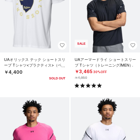
SALE
UAオリックス テック ショートスリ
UAアーマードライ ショートスリー
ーブ Tシャツ<プラクティス>（ベー
ブ Tシャツ（トレーニング/MEN）
スボール/UNISEX）
￥3,465
￥4,400
30%OFF
￥4,950
SOLD OUT