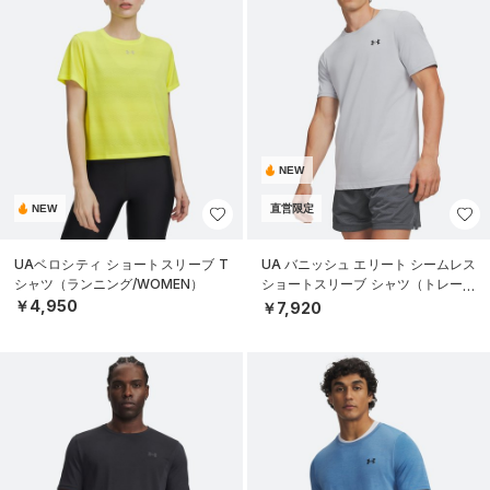
NEW
NEW
直営限定
UAベロシティ ショートスリーブ T
UA バニッシュ エリート シームレス
シャツ（ランニング/WOMEN）
ショートスリーブ シャツ（トレーニ
ング/MEN）
￥4,950
￥7,920