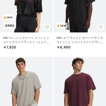
NEW
直営限定
NEW
UAバニッシュ エリート メッシュ シ
UAヘビーウェイト オーバーサイズ
ョートスリーブ Tシャツ（トレーニ
ウォッシュ ショートスリーブ Tシャ
ング/WOMEN）
ツ（ライフスタイル/MEN）
￥7,920
￥6,490