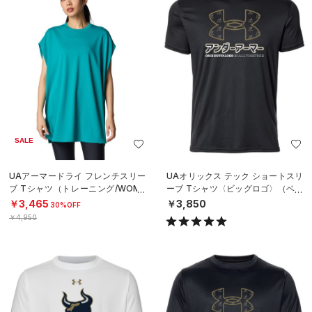
SALE
UAアーマードライ フレンチスリー
UAオリックス テック ショートスリ
ブ Tシャツ（トレーニング/WOME
ーブ Tシャツ〈ビッグロゴ〉（ベー
N）
スボール/UNISEX）
￥3,465
￥3,850
30%OFF
￥4,950