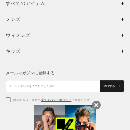
すべてのアイテム
メンズ
メンズ
ウィメンズ
トップス
ウィメンズ
キッズ
トップス
ボトムス
キッズ
トップス
ボトムス
シューズ
シューズ
メールマガジンに登録する
ボトムス
シューズ
アクセサリー
アクセサリー
登録する
シューズ
アクセサリー
購読の際は、当社の
プライバシーポリシー
に同意します。
アクセサリー
スポーツブラ