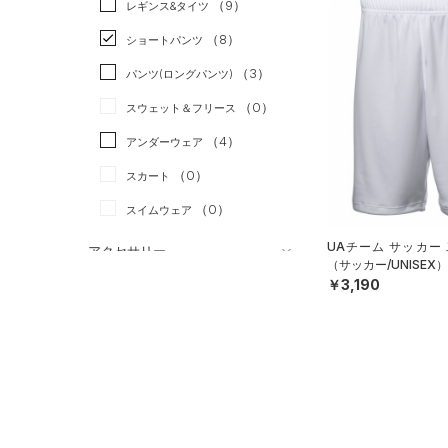
（9）
スポーツスタイル
（0）
レギンス&タイツ
（57）
Tシャツ
アメリカンフットボール
（8）
ショートパンツ
（13）
タンクトップ
（0）
（3）
パンツ(ロングパンツ)
（14）
ポロシャツ
サッカー
（4）
（0）
スウェット＆フリース
（6）
ロングTシャツ
リカバリー
（0）
（4）
アンダーウェア
（0）
パーカー&トレーナー
その他
（0）
（0）
スカート
（1）
ジャケット
（0）
スイムウェア
（0）
ジャージ
（1）
UAチーム サッカー
ベスト
アクセサリー
（サッカー/UNISEX）
シューズ
（0）
ダウン・コート
￥3,190
すべてのアクセサリー
（3）
スポーツブラ
すべてのシューズ
（2）
バックパック
サイズ
（0）
（30）
セットアップ
スポーツシューズ
（1）
ショルダー＆トートバッグ
YXS(120cm)
カラー
（10）
（0）
スイムウェア
スパイク
（0）
サックパック
YS(130cm)
スポーツスタイルシューズ
（1）
ウェストバッグ
YM(140cm)
（10）