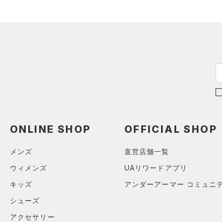
（0）
ダッフルバッグ
ブラック
ホワイト
ブラウン
グリーン
YL(150cm)
（3）
サンダル
（10）
キャップ＆ビーニー
YXL(160cm)
（3）
XS
ベルト
ブルー
パープル
レッド
イエロー
S
（19）
グローブ・手袋
M
（3）
アイウェア
オレンジ
その他
L
リストバンド＆ヘッドバンド
（2）
XL
価格
2XL
（0）
スポーツマスク
3XL
ONLINE SHOP
OFFICIAL SHOP
テクノロジー
（22）
ソックス
～
円
円
4XL
（0）
ネックウォーマー
メンズ
直営店舗一覧
FLOW(フロー)
（0）
在庫
5XL
（1）
スリーブ
ウィメンズ
UAリワードアプリ
HOVR(ホバー)
（0）
6XL
在庫あり
（1）
タオル
CHARGED(チャージド)
（0）
キッズ
アンダーアーマー コミュニ
限定
0
（0）
MICRO G(マイクロＧ)
ボール
（0）
シューズ
2
直営限定
（0）
コレクション
TRIBASE(トライベース)
（0）
イヤホン＆ヘッドホン
4
アクセサリー