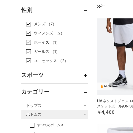
8件
通常価格
（7）
性別
セール
（1）
メンズ
（7）
ウィメンズ
（2）
ボーイズ
（1）
ガールズ
（1）
ユニセックス
（2）
スポーツ
NEW
ベースボール
（0）
カテゴリー
バスケットボール
（2）
UAネクストジェン 
トップス
スケットボール/UNIS
ゴルフ
（1）
￥4,400
ボトムス
トレーニング
すべてのトップス
（1）
すべてのボトムス
ランニング
（0）
（43）
ベースレイヤー