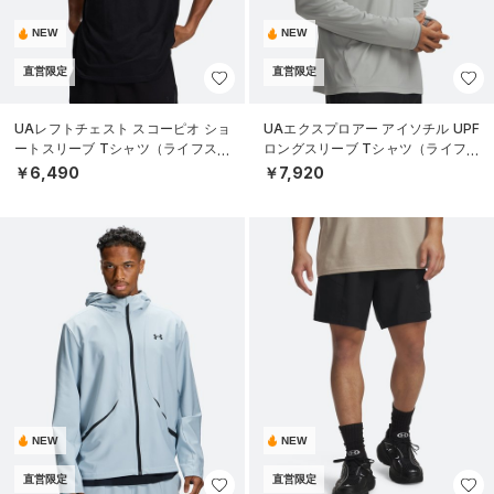
NEW
NEW
直営限定
直営限定
UAレフトチェスト スコーピオ ショ
UAエクスプロアー アイソチル UPF
ートスリーブ Tシャツ（ライフスタ
ロングスリーブ Tシャツ（ライフス
イル/MEN）
タイル/MEN）
￥6,490
￥7,920
NEW
NEW
直営限定
直営限定