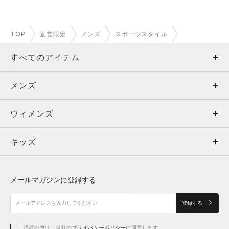
TOP
直営限定
メンズ
スポーツスタイル
すべてのアイテム
メンズ
メンズ
ウィメンズ
トップス
ウィメンズ
キッズ
トップス
ボトムス
キッズ
トップス
ボトムス
シューズ
シューズ
メールマガジンに登録する
ボトムス
シューズ
アクセサリー
アクセサリー
登録する
シューズ
アクセサリー
購読の際は、当社の
プライバシーポリシー
に同意します。