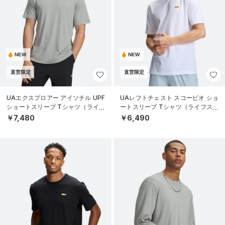
NEW
NEW
直営限定
直営限定
UAエクスプロアー アイソチル UPF
UAレフトチェスト スコーピオ ショ
ショートスリーブ Tシャツ（ライフ
ートスリーブ Tシャツ（ライフスタ
スタイル/MEN）
イル/MEN）
￥7,480
￥6,490