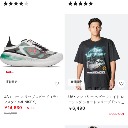
SALE
直営限定
直営限定
UAエコー スリップスピード（ライ
UA×マンソリー ヘビーウエイト レ
フスタイル/UNISEX）
ーシング ショートスリーブ Tシャツ
（ライフスタイル/MEN）
￥14,630
￥6,490
30%OFF
￥20,900
SOLD OUT