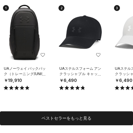
1
2
3
UAノーウェイ バックパッ
UAステルスフォーム アン
UAステル
ク（トレーニング/UNISE
クラッシャブル キャップ
クラッシャ
X）
（ライフスタイル/UNISE
（ライフスタ
￥19,910
￥6,490
￥6,490
X）
X）
ベストセラーをもっと見る