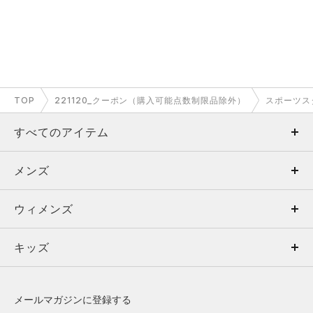
TOP
221120_クーポン（購入可能点数制限品除外）
スポーツス
すべてのアイテム
メンズ
メンズ
ウィメンズ
トップス
ウィメンズ
キッズ
トップス
ボトムス
キッズ
トップス
ボトムス
シューズ
シューズ
メールマガジンに登録する