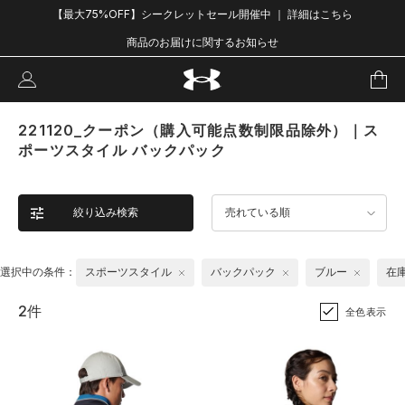
【最大75%OFF】シークレットセール開催中 ｜ 詳細はこちら
商品のお届けに関するお知らせ
221120_クーポン（購入可能点数制限品除外）｜ス
ポーツスタイル バックパック
絞り込み検索
売れている順
選択中の条件：
スポーツスタイル
バックパック
ブルー
在
2件
全色表示