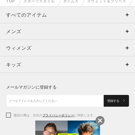
TOP
スポーツスタイル
ボトムス
スウェット＆フリース
すべてのアイテム
メンズ
メンズ
ウィメンズ
トップス
ウィメンズ
キッズ
トップス
ボトムス
キッズ
トップス
ボトムス
シューズ
シューズ
メールマガジンに登録する
ボトムス
シューズ
アクセサリー
アクセサリー
登録する
シューズ
アクセサリー
購読の際は、当社の
プライバシーポリシー
に同意します。
アクセサリー
スポーツブラ