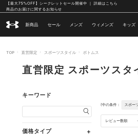
【最大75%OFF】シークレットセール開催中 ｜ 詳細はこちら
商品のお届けに関するお知らせ
新商品
セール
メンズ
ウィメンズ
キッズ
TOP
直営限定
スポーツスタイル
ボトムス
直営限定 スポーツスタ
キーワード
選択中の条件：
スポー
レビュー数順
価格タイプ