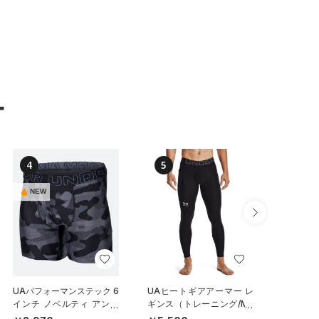
ー
4
5
6
NEW
NEW
UAパフォーマンステック 6
UAヒートギアアーマー レ
UAパフ
インチ ノベルティ アンダ
ギンス（トレーニング/ME
メッシュ
ーウェア（トレーニング/M
N）
チ アン