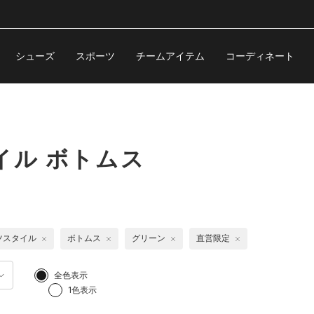
シューズ
スポーツ
チームアイテム
コーディネート
イル ボトムス
ツスタイル
ボトムス
グリーン
直営限定
全色表示
1色表示