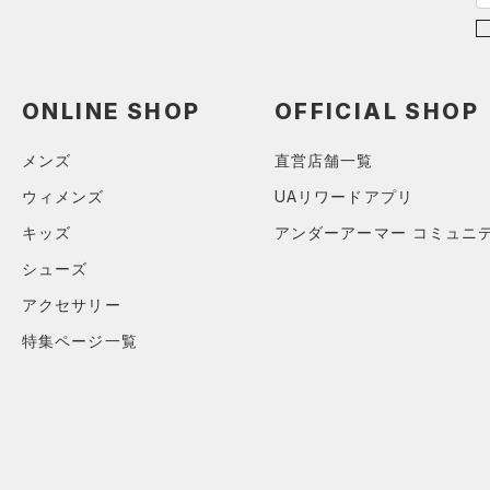
～
（0）
円
円
ソックス
4XL
FLOW(フロー)
（0）
在庫
5XL
（0）
ネックウォーマー
HOVR(ホバー)
（0）
6XL
（0）
スリーブ
在庫あり
ONLINE SHOP
OFFICIAL SHOP
CHARGED(チャージド)
（0）
限定
0
（0）
タオル
MICRO G(マイクロＧ)
（0）
2
メンズ
直営店舗一覧
（0）
直営限定
ボール
（1）
TRIBASE(トライベース)
4
ウィメンズ
UAリワードアプリ
公式サイト限定
（0）
（0）
（0）
イヤホン＆ヘッドホン
6
キッズ
アンダーアーマー コミュニ
在庫残りわずか
（0）
RUSH(ラッシュ)
（0）
（0）
ウォーターボトル
8
シューズ
ISO-CHILL(アイソチル)
（0）
（0）
その他
30
コレクション
Tech(テック)
（0）
アクセサリー
32
プロジェクトロック
（0）
COLDGEAR ARMOUR(コール
特集ページ一覧
34
ドギアアーマー)
（0）
ステフィン・カリー
（0）
36
HEATGEAR ARMOUR(ヒート
アジア限定
（1）
38
ギアアーマー)
（0）
40
STORM(ストーム)
（0）
30X30
COLDGEAR INFRARED(コー