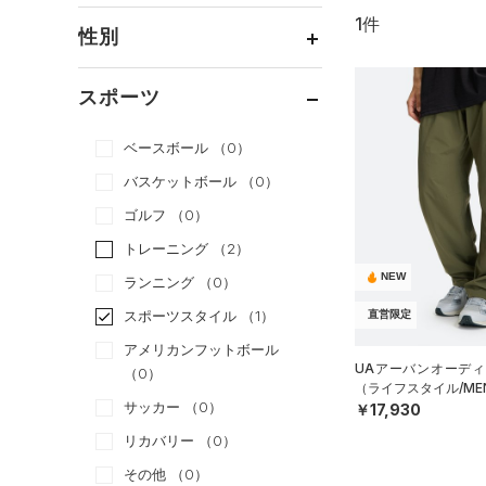
1件
通常価格
（1）
性別
セール
（0）
メンズ
（1）
スポーツ
ウィメンズ
（0）
ベースボール
（0）
ボーイズ
（0）
バスケットボール
（0）
ガールズ
（0）
ゴルフ
（0）
ユニセックス
（0）
トレーニング
（2）
NEW
ランニング
（0）
スポーツスタイル
（1）
直営限定
アメリカンフットボール
UAアーバンオーディ
（0）
（ライフスタイル/ME
サッカー
（0）
￥17,930
リカバリー
（0）
その他
（0）