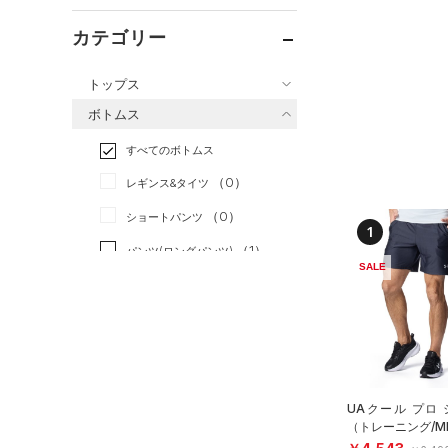
カテゴリー
トップス
ボトムス
すべてのトップス
すべてのボトムス
（0）
ベースレイヤー
（0）
レギンス&タイツ
（0）
Tシャツ
（0）
ショートパンツ
（0）
タンクトップ
1
（1）
パンツ(ロングパンツ)
（0）
ポロシャツ
SALE
（0）
スウェット＆フリース
（0）
ロングTシャツ
（0）
アンダーウェア
（0）
パーカー&トレーナー
（0）
スカート
（0）
ジャケット
（0）
スイムウェア
（0）
ジャージ
UAクール プロ
（0）
ベスト
（トレーニング/M
アクセサリー