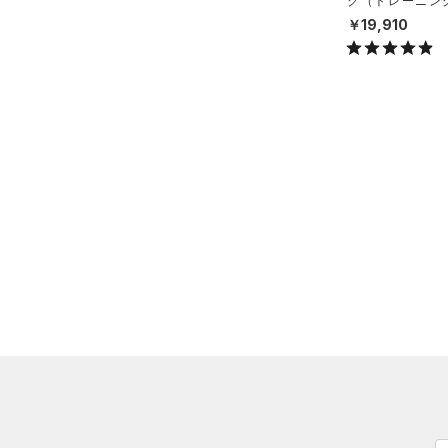
ク（トレーニング/
（2）
ダウン・コート
X）
（0）
グローブ・手袋
￥19,910
（0）
スポーツブラ
（2）
アイウェア
（0）
セットアップ
リストバンド＆ヘッドバンド
（0）
（1）
スイムウェア
（0）
スポーツマスク
（6）
ソックス
（0）
ネックウォーマー
（0）
スリーブ
（0）
タオル
（0）
ボール
（0）
イヤホン＆ヘッドホン
（0）
ウォーターボトル
（0）
その他