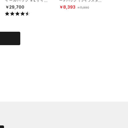
イールバッグ II Lサイズ
ートバッグ（ライフスタイ
クラッシ
（トレーニング/MEN）
ル/UNISEX）
（ライフ
￥29,700
￥8,393
￥6,49
￥11,990
X）