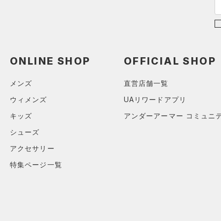
シューズ
すべてのシューズ
サイズ
（2）
スポーツシューズ
ONESIZE
カラー
（0）
スパイク
ONLINE SHOP
OFFICIAL SHOP
スポーツスタイルシューズ
（30）
価格
メンズ
直営店舗一覧
ブラック
ホワイト
ブラウン
グリーン
（14）
サンダル
ウィメンズ
UAリワードアプリ
テクノロジー
キッズ
アンダーアーマー コミュニ
～
円
円
ブルー
パープル
レッド
イエロー
シューズ
FLOW(フロー)
（0）
在庫
アクセサリー
HOVR(ホバー)
（0）
オレンジ
その他
在庫あり
CHARGED(チャージド)
（0）
特集ページ一覧
限定
MICRO G(マイクロＧ)
（0）
直営限定
（0）
コレクション
TRIBASE(トライベース)
公式サイト限定
（0）
（0）
プロジェクトロック
（0）
在庫残りわずか
（0）
RUSH(ラッシュ)
（0）