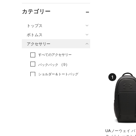
カテゴリー
トップス
ボトムス
すべてのトップス
アクセサリー
すべてのボトムス
（0）
ベースレイヤー
すべてのアクセサリー
（0）
レギンス&タイツ
（41）
Tシャツ
（9）
バックパック
（18）
ショートパンツ
（3）
タンクトップ
ショルダー＆トートバッグ
（19）
パンツ(ロングパンツ)
1
（0）
ポロシャツ
（3）
（5）
スウェット＆フリース
（3）
ロングTシャツ
（0）
サックパック
（4）
アンダーウェア
（1）
パーカー&トレーナー
（4）
ウェストバッグ
（0）
スカート
（11）
ジャケット
（1）
ダッフルバッグ
（0）
スイムウェア
（0）
ジャージ
（19）
キャップ＆ビーニー
（0）
ベスト
UAノーウェイ 
（0）
ベルト