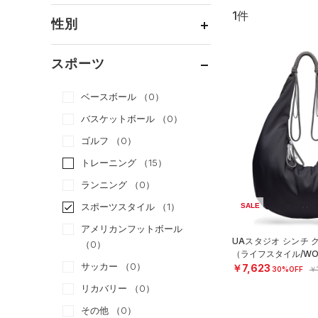
1件
通常価格
（0）
性別
セール
（1）
メンズ
（0）
スポーツ
ウィメンズ
（1）
ベースボール
（0）
ボーイズ
（0）
バスケットボール
（0）
ガールズ
（0）
ゴルフ
（0）
ユニセックス
（0）
トレーニング
（15）
ランニング
（0）
スポーツスタイル
（1）
SALE
アメリカンフットボール
UAスタジオ シンチ 
（0）
（ライフスタイル/WO
サッカー
（0）
￥7,623
30%OFF
￥
リカバリー
（0）
その他
（0）