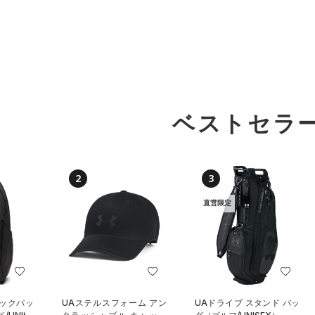
ベストセラ
2
3
直営限定
バックパッ
UAステルスフォーム アン
UAドライブ スタンド バッ