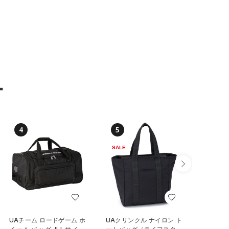
ー
4
5
6
SALE
UAチーム ロードゲーム ホ
UAクリンクル ナイロン ト
UAステ