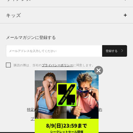
キッズ
トップス
ボトムス
キッズ
トップス
ボトムス
シューズ
シューズ
メールマガジンに登録する
ボトムス
シューズ
アクセサリー
アクセサリー
登録する
シューズ
アクセサリー
購読の際は、当社の
プライバシーポリシー
に同意します。
アクセサリー
スポーツブラ
レギンス＆タイツ
特定商取引法に基づく通販の表記
会員規約
プライバシーポリシー