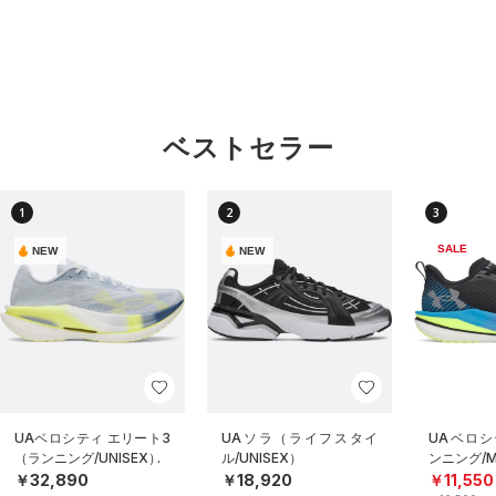
ベストセラー
1
2
3
SALE
NEW
NEW
UAベロシティ エリート3
UAソラ（ライフスタイ
UAベロシ
（ランニング/UNISEX）
ル/UNISEX）
ンニング/
￥32,890
￥18,920
￥11,550