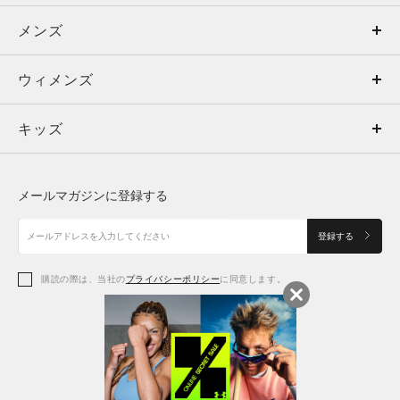
メンズ
メンズ
ウィメンズ
トップス
ウィメンズ
キッズ
トップス
ボトムス
キッズ
トップス
ボトムス
シューズ
シューズ
メールマガジンに登録する
ボトムス
シューズ
アクセサリー
アクセサリー
登録する
シューズ
アクセサリー
購読の際は、当社の
プライバシーポリシー
に同意します。
アクセサリー
スポーツブラ
レギンス＆タイツ