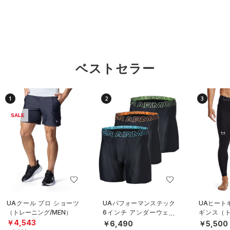
ベストセラー
1
2
3
SALE
UAクール プロ ショーツ
UAパフォーマンステック
UAヒート
（トレーニング/MEN）
6インチ アンダーウェア
ギンス（ト
（3枚セット）（トレーニ
EN）
￥4,543
￥6,490
￥5,500