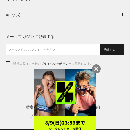
キッズ
トップス
ボトムス
キッズ
トップス
ボトムス
シューズ
シューズ
メールマガジンに登録する
ボトムス
シューズ
アクセサリー
アクセサリー
登録する
シューズ
アクセサリー
購読の際は、当社の
プライバシーポリシー
に同意します。
アクセサリー
スポーツブラ
レギンス＆タイツ
特定商取引法に基づく通販の表記
会員規約
プライバシーポリシー