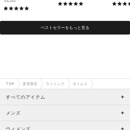
ング/MEN）
￥6,490
ベストセラーをもっと見る
TOP
直営限定
ランニング
ボトムス
すべてのアイテム
メンズ
メンズ
ウィメンズ
トップス
ウィメンズ