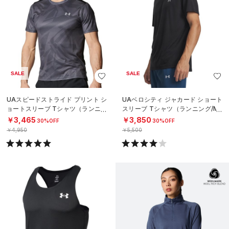
SALE
SALE
UAスピードストライド プリント シ
UAベロシティ ジャカード ショート
ョートスリーブ Tシャツ（ランニン
スリーブ Tシャツ（ランニング/ME
グ/MEN）
N）
￥3,465
￥3,850
30%OFF
30%OFF
￥4,950
￥5,500