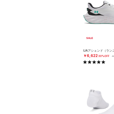
（0）
ダウン・コート
（0）
グローブ・手袋
テクノロジー
（0）
スポーツブラ
～
円
円
（0）
アイウェア
FLOW(フロー)
（0）
（0）
セットアップ
在庫
リストバンド＆ヘッドバンド
HOVR(ホバー)
（8）
（0）
（0）
スイムウェア
在庫あり
CHARGED(チャージド)
（11）
限定
（0）
スポーツマスク
SALE
MICRO G(マイクロＧ)
（0）
（2）
ソックス
直営限定
（1）
コレクション
TRIBASE(トライベース)
UAアシェンド（ランニ
（0）
ネックウォーマー
公式サイト限定
（0）
￥6,622
（0）
30%OFF
￥
プロジェクトロック
（0）
（0）
スリーブ
在庫残りわずか
（1）
RUSH(ラッシュ)
（0）
ステフィン・カリー
（0）
（0）
タオル
ISO-CHILL(アイソチル)
（3）
アジア限定
（0）
（0）
Tech(テック)
（0）
ボール
COLDGEAR ARMOUR(コール
（0）
イヤホン＆ヘッドホン
ドギアアーマー)
（0）
（0）
ウォーターボトル
HEATGEAR ARMOUR(ヒート
（0）
その他
ギアアーマー)
（0）