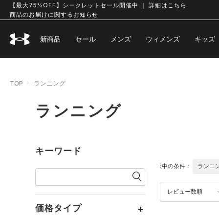
【最大75%OFF】シークレットセール開催中 ｜ 詳細はこちら
商品のお届けに関するお知らせ
新商品
セール
メンズ
ウィメンズ
キッズ
TOP
ランニング
ランニング
キーワード
選択中の条件：
ランニ
レビュー数順
価格タイプ