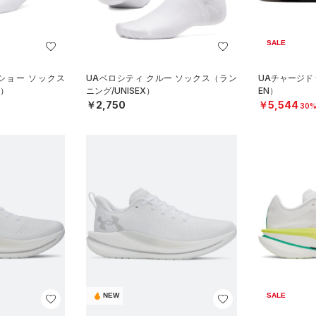
SALE
ショー ソックス
UAベロシティ クルー ソックス（ラン
UAチャージド
X）
ニング/UNISEX）
EN）
￥2,750
￥5,544
30%
NEW
SALE