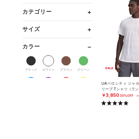
カテゴリー
トップス
サイズ
ボトムス
すべてのトップス
カテゴリーを選択してください。
アクセサリー
カラー
すべてのボトムス
（0）
ベースレイヤー
シューズ
すべてのアクセサリー
（0）
レギンス&タイツ
（2）
Tシャツ
すべてのシューズ
（0）
バックパック
（0）
ショートパンツ
（2）
SALE
タンクトップ
ブラック
ホワイト
ブラウン
グリーン
（20）
スポーツシューズ
ショルダー＆トートバッグ
（0）
パンツ(ロングパンツ)
（0）
ポロシャツ
（0）
UAベロシティ ジャ
（0）
スパイク
（0）
スウェット＆フリース
リーブ Tシャツ（ラン
（0）
ロングTシャツ
ブルー
パープル
レッド
イエロー
（0）
サックパック
￥3,850
スポーツスタイルシューズ
30%OFF
￥
（0）
アンダーウェア
（0）
パーカー&トレーナー
（0）
（0）
ウェストバッグ
（0）
スカート
（0）
ジャケット
オレンジ
その他
（0）
サンダル
（0）
ダッフルバッグ
（0）
スイムウェア
（0）
ジャージ
（3）
キャップ＆ビーニー
価格
（0）
ベスト
（0）
ベルト