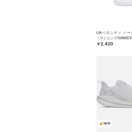
STORM(ストーム)
（0）
COLDGEAR INFRARED(コー
ルドギアインフラレッド)
（0）
AUXETIC(オーゼティック)
UAベロシティ ノー
（ランニング/UNISE
（0）
￥2,420
Charged Cotton(チャージド
コットン)
（0）
Rival Fleece(ライバルフリー
ス)
（0）
Armour Fleece(アーマーフリ
ース)
（0）
NEW