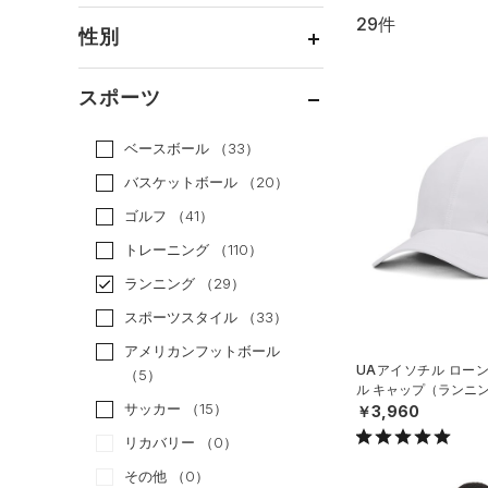
29件
通常価格
（20）
性別
セール
（9）
メンズ
（20）
スポーツ
ウィメンズ
（14）
ベースボール
（33）
ボーイズ
（0）
バスケットボール
（20）
ガールズ
（0）
ゴルフ
（41）
ユニセックス
（5）
トレーニング
（110）
ランニング
（29）
スポーツスタイル
（33）
アメリカンフットボール
UAアイソチル ロー
（5）
ル キャップ（ランニン
サッカー
（15）
￥3,960
リカバリー
（0）
その他
（0）