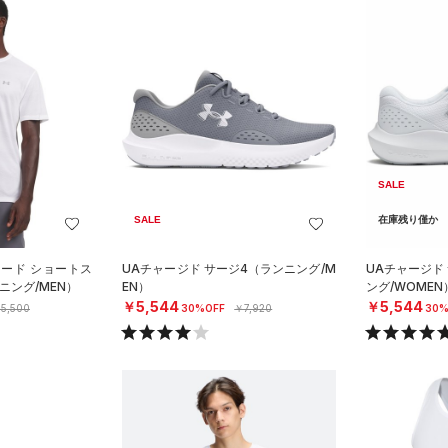
SALE
SALE
在庫残り僅か
カード ショートス
UAチャージド サージ4（ランニング/M
UAチャージド
ニング/MEN）
EN）
ング/WOMEN
￥5,544
￥5,544
5,500
30%OFF
￥7,920
30%