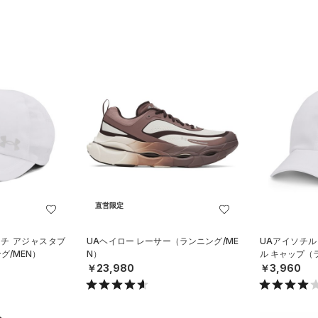
直営限定
ンチ アジャスタブ
UAヘイロー レーサー（ランニング/ME
UAアイソチル
グ/MEN）
N）
ル キャップ（
￥23,980
￥3,960