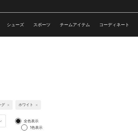
シューズ
スポーツ
チームアイテム
コーディネート
ング
ホワイト
全色表示
1色表示