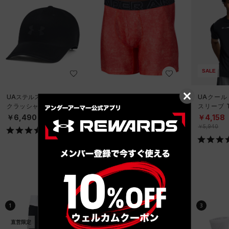
SALE
UAステルスフォーム アン
UAパフォーマンステック
UAクール
クラッシャブル キャップ
6インチ ノベルティ アン
スリーブ 
（ライフスタイル/UNISE
ダーウェア（トレーニン
ーニング/
￥6,490
￥2,970
￥4,158
X）
グ/MEN）
￥5,940
ベストセラー
1
2
3
直営限定
直営限定