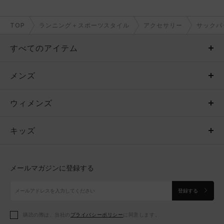
TOP
ランニング＋スポーツスタイル
アクセサリー
サックパ
すべてのアイテム
メンズ
メンズ
ウィメンズ
トップス
ウィメンズ
キッズ
トップス
ボトムス
キッズ
トップス
ボトムス
シューズ
シューズ
メールマガジンに登録する
ボトムス
シューズ
アクセサリー
アクセサリー
登録する
シューズ
アクセサリー
購読の際は、当社の
プライバシーポリシー
に同意します。