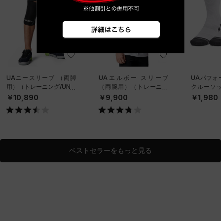
UAニースリーブ （両脚
UAエルボー スリーブ
UAパフォ
用）（トレーニング/UNIS
（両腕用）（トレーニン
クルーソッ
EX）
グ/UNISEX）
ット）（ト
￥10,890
￥9,900
￥1,980
NISEX）
ベストセラーをもっと見る