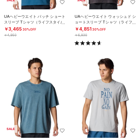
SALE
SALE
UAヘビーウエイト パッチ ショート
UAヘビーウエイト ウォッシュド シ
スリーブ Tシャツ（ライフスタイル/
ョートスリーブ Tシャツ（ライフス
MEN）
タイル/MEN）
￥3,465
￥4,851
30%OFF
30%OFF
￥4,950
￥6,930
SALE