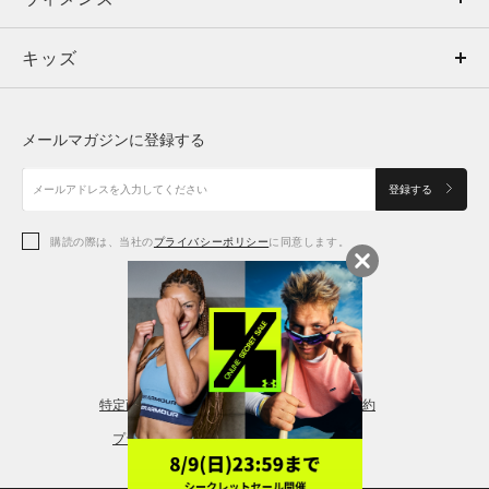
キッズ
トップス
ボトムス
キッズ
トップス
ボトムス
シューズ
シューズ
メールマガジンに登録する
ボトムス
シューズ
アクセサリー
アクセサリー
登録する
シューズ
アクセサリー
購読の際は、当社の
プライバシーポリシー
に同意します。
アクセサリー
スポーツブラ
レギンス＆タイツ
特定商取引法に基づく通販の表記
会員規約
プライバシーポリシー