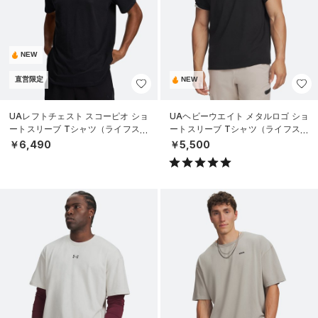
NEW
直営限定
NEW
UAレフトチェスト スコーピオ ショ
UAヘビーウエイト メタルロゴ ショ
ートスリーブ Tシャツ（ライフスタ
ートスリーブ Tシャツ（ライフスタ
イル/MEN）
イル/MEN）
￥6,490
￥5,500