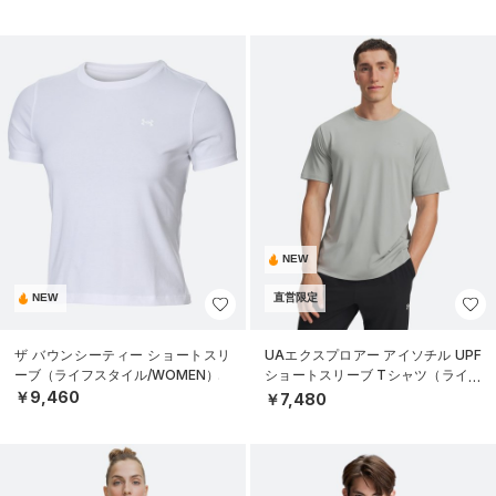
NEW
NEW
直営限定
ザ バウンシーティー ショートスリ
UAエクスプロアー アイソチル UPF
ーブ（ライフスタイル/WOMEN）
ショートスリーブ Tシャツ（ライフ
スタイル/MEN）
￥9,460
￥7,480