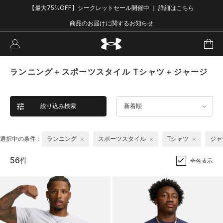
【最大75%OFF】シークレットセール開催中 ｜ 詳細はこちら
商品のお届けに関するお知らせ
ランニング＋スポーツスタイル Tシャツ＋ジャージ
絞り込み検索
新着順
選択中の条件：
ランニング
スポーツスタイル
Tシャツ
ジャ
56件
全色表示