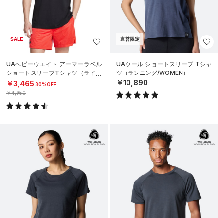
SALE
直営限定
UAヘビーウエイト アーマーラベル
UAウール ショートスリーブ Tシャ
ショートスリーブTシャツ（ライフ
ツ（ランニング/WOMEN）
スタイル/MEN）
￥10,890
￥3,465
30%OFF
￥4,950