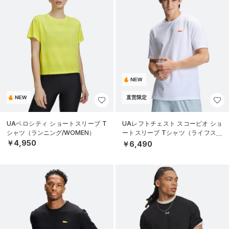
NEW
NEW
直営限定
UAベロシティ ショートスリーブ T
UAレフトチェスト スコーピオ ショ
シャツ（ランニング/WOMEN）
ートスリーブ Tシャツ（ライフスタ
イル/MEN）
￥4,950
￥6,490