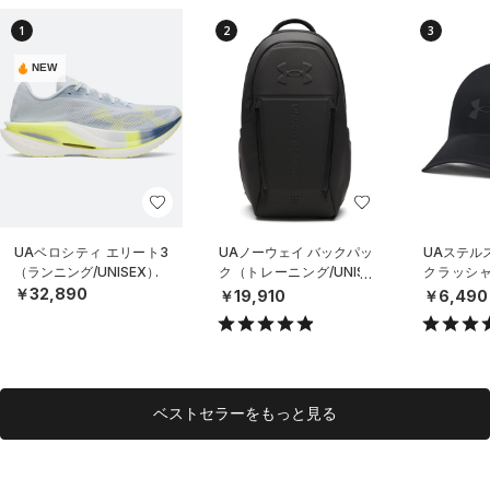
1
2
3
NEW
UAベロシティ エリート3
UAノーウェイ バックパッ
UAステル
（ランニング/UNISEX）
ク（トレーニング/UNISE
クラッシャ
X）
（ライフスタ
￥32,890
￥19,910
￥6,490
X）
ベストセラーをもっと見る