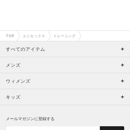
TOP
ユニセックス
トレーニング
すべてのアイテム
メンズ
メンズ
ウィメンズ
トップス
ウィメンズ
キッズ
トップス
ボトムス
キッズ
トップス
ボトムス
シューズ
シューズ
メールマガジンに登録する
ボトムス
シューズ
アクセサリー