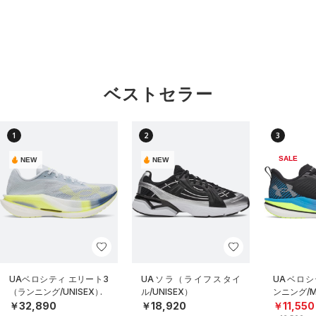
ベストセラー
1
2
3
SALE
NEW
NEW
UAベロシティ エリート3
UAソラ（ライフスタイ
UAベロシ
（ランニング/UNISEX）
ル/UNISEX）
ンニング/
￥32,890
￥18,920
￥11,550