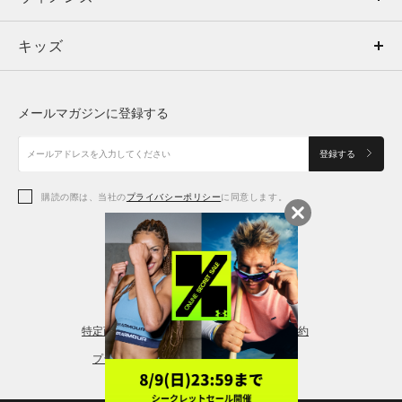
キッズ
トップス
ボトムス
キッズ
トップス
ボトムス
シューズ
シューズ
メールマガジンに登録する
ボトムス
シューズ
アクセサリー
アクセサリー
登録する
シューズ
アクセサリー
購読の際は、当社の
プライバシーポリシー
に同意します。
アクセサリー
スポーツブラ
レギンス＆タイツ
特定商取引法に基づく通販の表記
会員規約
プライバシーポリシー