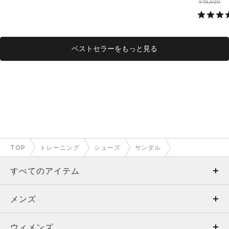
￥16,500
ベストセラーをもっと見る
TOP
トレーニング
シューズ
サンダル
すべてのアイテム
メンズ
メンズ
ウィメンズ
トップス
ウィメンズ