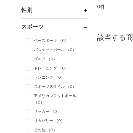
0件
通常価格
（0）
性別
セール
（0）
メンズ
（0）
スポーツ
ウィメンズ
（0）
該当する
ベースボール
（0）
ボーイズ
（0）
バスケットボール
（0）
ガールズ
（0）
ゴルフ
（0）
ユニセックス
（0）
トレーニング
（0）
ランニング
（0）
スポーツスタイル
（0）
アメリカンフットボール
（0）
サッカー
（0）
リカバリー
（0）
その他
（0）