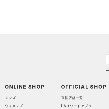
（0）
ダウン・コート
（0）
グローブ・手袋
カテゴリーを選択してください。
カラー
（0）
スポーツブラ
（0）
アイウェア
（0）
セットアップ
価格
リストバンド＆ヘッドバンド
ブラック
ホワイト
ブラウン
グリーン
（0）
（0）
スイムウェア
テクノロジー
（0）
スポーツマスク
～
円
円
ブルー
パープル
レッド
イエロー
（0）
ソックス
FLOW(フロー)
（0）
在庫
（0）
ネックウォーマー
HOVR(ホバー)
（0）
オレンジ
その他
（0）
在庫あり
スリーブ
CHARGED(チャージド)
（0）
限定
（0）
タオル
MICRO G(マイクロＧ)
（0）
直営限定
（0）
コレクション
（0）
TRIBASE(トライベース)
ボール
公式サイト限定
（0）
（0）
（0）
イヤホン＆ヘッドホン
ONLINE SHOP
OFFICIAL SHOP
プロジェクトロック
（0）
在庫残りわずか
（0）
RUSH(ラッシュ)
（0）
（0）
ウォーターボトル
ステフィン・カリー
（0）
ISO-CHILL(アイソチル)
（0）
メンズ
直営店舗一覧
（0）
その他
アジア限定
（0）
Tech(テック)
（0）
ウィメンズ
UAリワードアプリ