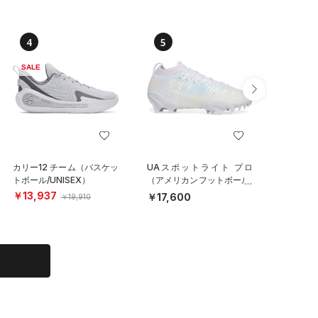
4
5
6
SALE
カリー12 チーム（バスケッ
UAスポットライト プロ
UAドラ
トボール/UNISEX）
（アメリカンフットボール/
パイクレ
MEN）
MEN）
￥13,937
￥17,600
￥17,6
￥19,910