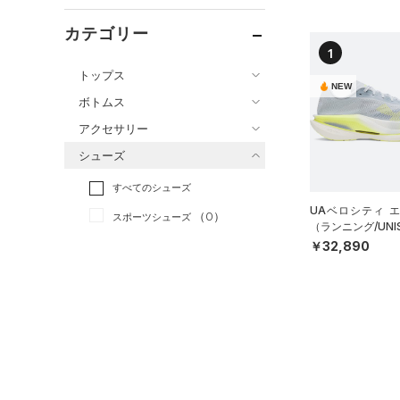
カテゴリー
1
トップス
NEW
ボトムス
すべてのトップス
アクセサリー
すべてのボトムス
（0）
ベースレイヤー
シューズ
すべてのアクセサリー
（0）
レギンス&タイツ
（0）
Tシャツ
すべてのシューズ
（0）
バックパック
（0）
ショートパンツ
（0）
タンクトップ
UAベロシティ 
（0）
スポーツシューズ
ショルダー＆トートバッグ
（0）
パンツ(ロングパンツ)
（0）
（ランニング/UNI
ポロシャツ
（0）
￥32,890
（0）
スパイク
（1）
スウェット＆フリース
（0）
ロングTシャツ
（0）
サックパック
スポーツスタイルシューズ
（0）
アンダーウェア
（0）
パーカー&トレーナー
（0）
（0）
ウェストバッグ
（0）
スカート
（0）
ジャケット
（0）
サンダル
（0）
ダッフルバッグ
（0）
スイムウェア
（0）
ジャージ
（0）
キャップ＆ビーニー
サイズ
（0）
ベスト
（0）
ベルト