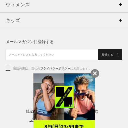
ウィメンズ
トップス
ウィメンズ
キッズ
トップス
ボトムス
キッズ
トップス
ボトムス
シューズ
シューズ
メールマガジンに登録する
ボトムス
シューズ
アクセサリー
アクセサリー
登録する
シューズ
アクセサリー
購読の際は、当社の
プライバシーポリシー
に同意します。
アクセサリー
スポーツブラ
レギンス＆タイツ
特定商取引法に基づく通販の表記
会員規約
プライバシーポリシー