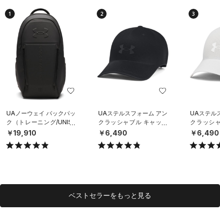
1
2
3
UAノーウェイ バックパッ
UAステルスフォーム アン
UAステル
ク（トレーニング/UNISE
クラッシャブル キャップ
クラッシャ
X）
（ライフスタイル/UNISE
（ライフスタ
￥19,910
￥6,490
￥6,490
X）
X）
ベストセラーをもっと見る