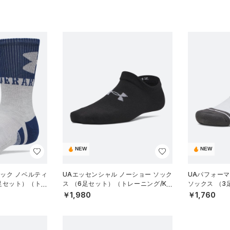
NEW
NEW
ック ノベルティ
UAエッセンシャル ノーショー ソック
UAパフォー
足セット）（トレ
ス （6足セット）（トレーニング/KID
ソックス （
S）
グ/UNISEX）
￥1,980
￥1,760