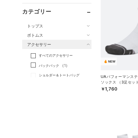
カテゴリー
トップス
ボトムス
すべてのトップス
アクセサリー
すべてのボトムス
（26）
ベースレイヤー
すべてのアクセサリー
（8）
レギンス&タイツ
（29）
Tシャツ
NEW
（1）
バックパック
（1）
ショートパンツ
（8）
タンクトップ
ショルダー＆トートバッグ
UAパフォーマンステ
（0）
パンツ(ロングパンツ)
（3）
ポロシャツ
（0）
ソックス （3足セッ
（0）
グ/UNISEX）
スウェット＆フリース
（4）
￥1,760
ロングTシャツ
（0）
サックパック
（2）
アンダーウェア
（0）
パーカー&トレーナー
（0）
ウェストバッグ
（0）
スカート
（0）
ジャケット
（0）
ダッフルバッグ
（0）
スイムウェア
（0）
ジャージ
（3）
キャップ＆ビーニー
（0）
ベスト
（0）
ベルト