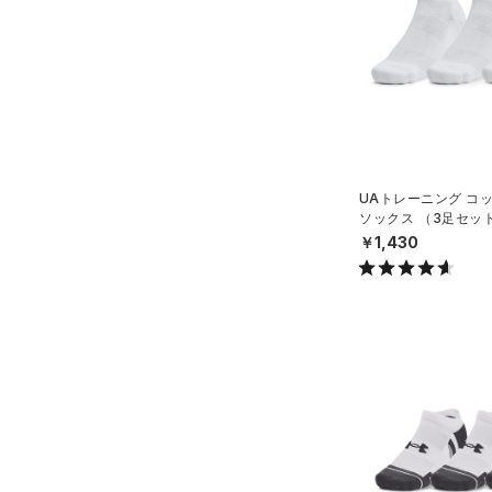
（0）
ダウン・コート
（0）
グローブ・手袋
（3）
スポーツブラ
（6）
アイウェア
（0）
セットアップ
リストバンド＆ヘッドバンド
（2）
（0）
スイムウェア
（0）
スポーツマスク
（13）
ソックス
UAトレーニング コ
ソックス （3足セッ
（0）
ネックウォーマー
グ/UNISEX）
￥1,430
（1）
スリーブ
（0）
タオル
（0）
ボール
（0）
イヤホン＆ヘッドホン
（2）
ウォーターボトル
（0）
その他