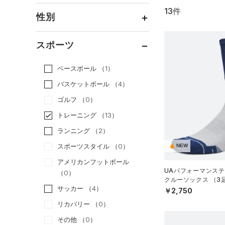
13件
通常価格
（10）
性別
セール
（3）
メンズ
（11）
スポーツ
ウィメンズ
（12）
ベースボール
（1）
ボーイズ
（1）
バスケットボール
（4）
ガールズ
（1）
ゴルフ
（0）
ユニセックス
（11）
トレーニング
（13）
ランニング
（2）
スポーツスタイル
（0）
NEW
アメリカンフットボール
UAパフォーマンステ
（0）
クルーソックス （3
サッカー
（4）
ーニング/UNISEX）
￥2,750
リカバリー
（0）
その他
（0）