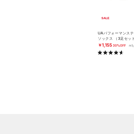
シューズ
すべてのシューズ
サイズ
SALE
（4）
スポーツシューズ
YS(130cm)
カラー
（0）
UAパフォーマンステ
スパイク
ソックス （3足セッ
YM(140cm)
スポーツスタイルシューズ
グ/UNISEX）
￥1,155
30%OFF
￥1
YL(150cm)
（0）
ブラック
ホワイト
ブラウン
グリーン
XS
（1）
サンダル
S
M
ブルー
パープル
レッド
イエロー
L
オレンジ
その他
価格
テクノロジー