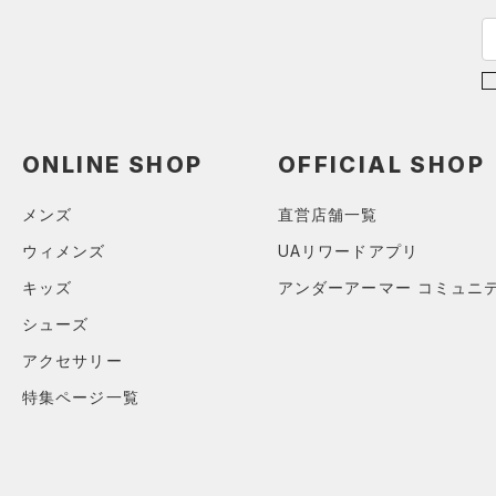
～
円
円
FLOW(フロー)
（0）
在庫
HOVR(ホバー)
（0）
在庫あり
CHARGED(チャージド)
（0）
限定
MICRO G(マイクロＧ)
（0）
ONLINE SHOP
OFFICIAL SHOP
直営限定
（0）
コレクション
TRIBASE(トライベース)
公式サイト限定
（0）
（0）
メンズ
直営店舗一覧
プロジェクトロック
（0）
在庫残りわずか
（1）
RUSH(ラッシュ)
（0）
ウィメンズ
UAリワードアプリ
ステフィン・カリー
（0）
ISO-CHILL(アイソチル)
（0）
キッズ
アンダーアーマー コミュニ
アジア限定
（0）
Tech(テック)
（0）
シューズ
COLDGEAR ARMOUR(コール
アクセサリー
ドギアアーマー)
（0）
特集ページ一覧
HEATGEAR ARMOUR(ヒート
ギアアーマー)
（0）
STORM(ストーム)
（0）
COLDGEAR INFRARED(コー