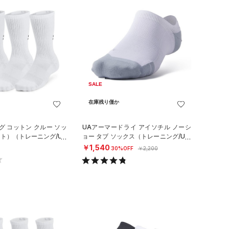
SALE
在庫残り僅か
グ コットン クルー ソッ
UAアーマードライ アイソチル ノーシ
ット）（トレーニング/UN
ョー タブ ソックス（トレーニング/UNI
SEX）
￥1,540
30%OFF
￥2,200