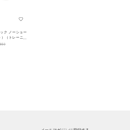
ック ノーショー
ト）（トレーニン
,650
メールマガジンに登録する