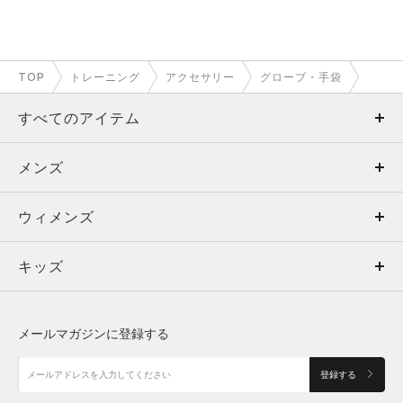
TOP
トレーニング
アクセサリー
グローブ・手袋
すべてのアイテム
メンズ
メンズ
ウィメンズ
トップス
ウィメンズ
キッズ
トップス
ボトムス
キッズ
トップス
ボトムス
シューズ
シューズ
メールマガジンに登録する
ボトムス
シューズ
アクセサリー
アクセサリー
登録する