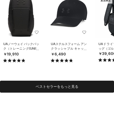
直営限定
UAノーウェイ バックパッ
UAステルスフォーム アン
UAドライ
ク（トレーニング/UNISE
クラッシャブル キャップ
ッグ（ゴルフ
X）
（ライフスタイル/UNISE
￥39,60
￥19,910
￥6,490
X）
ベストセラーをもっと見る