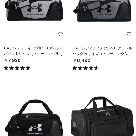
UAアンディナイアブル5.0 ダッフル
UAアンディナイアブル5.0 ダッフル
バッグ Lサイズ（トレーニング/UNI
バッグ Mサイズ（トレーニング/UNI
SEX）
SEX）
￥7,920
￥6,490