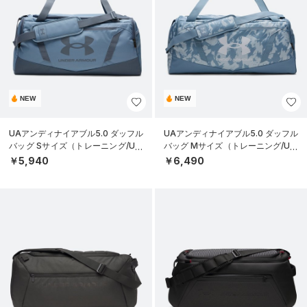
NEW
NEW
UAアンディナイアブル5.0 ダッフル
UAアンディナイアブル5.0 ダッフル
バッグ Sサイズ（トレーニング/UNI
バッグ Mサイズ（トレーニング/UNI
SEX）
SEX）
￥5,940
￥6,490