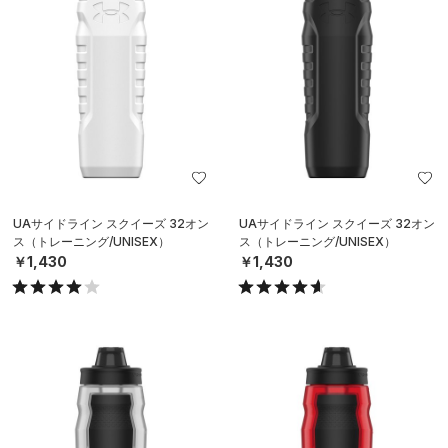
UAサイドライン スクイーズ 32オン
UAサイドライン スクイーズ 32オン
ス（トレーニング/UNISEX）
ス（トレーニング/UNISEX）
￥1,430
￥1,430