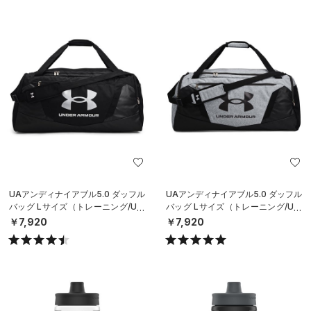
UAアンディナイアブル5.0 ダッフル
UAアンディナイアブル5.0 ダッフル
バッグ Lサイズ（トレーニング/UNI
バッグ Lサイズ（トレーニング/UNI
SEX）
SEX）
￥7,920
￥7,920