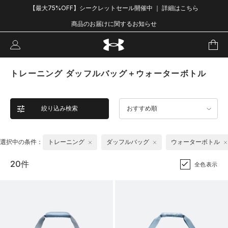
【最大75%OFF】シークレットセール開催中 ｜ 詳細はこちら
商品のお届けに関するお知らせ
トレーニング ダッフルバッグ＋ウォーターボトル
絞り込み検索
おすすめ順
選択中の条件：
トレーニング
ダッフルバッグ
ウォーターボトル
20件
全色表示