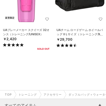
直営限定
UAプレーメーカー スクイーズ 32オ
UAチーム ロードゲーム ホイールバ
ンス（トレーニング/UNISEX）
ッグ II Lサイズ（トレーニング/ME
N）
￥2,420
￥29,700
SOLD OUT
TOP
トレーニング
アクセサリー
ダッフルバッグ＋ウォータ
すべてのアイテム