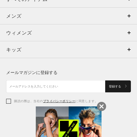
メンズ
メンズ
ウィメンズ
トップス
ウィメンズ
キッズ
トップス
ボトムス
キッズ
トップス
ボトムス
シューズ
シューズ
メールマガジンに登録する
ボトムス
シューズ
アクセサリー
アクセサリー
登録する
シューズ
アクセサリー
購読の際は、当社の
プライバシーポリシー
に同意します。
アクセサリー
スポーツブラ
レギンス＆タイツ