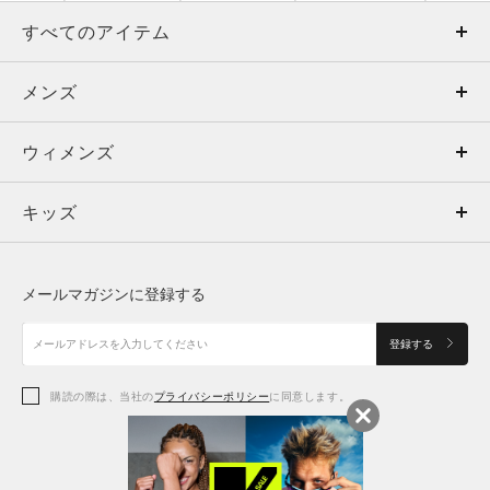
すべてのアイテム
メンズ
メンズ
ウィメンズ
トップス
ウィメンズ
キッズ
トップス
ボトムス
キッズ
トップス
ボトムス
シューズ
シューズ
メールマガジンに登録する
ボトムス
シューズ
アクセサリー
アクセサリー
登録する
シューズ
アクセサリー
購読の際は、当社の
プライバシーポリシー
に同意します。
アクセサリー
スポーツブラ