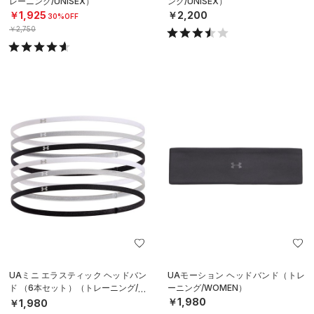
レーニング/UNISEX）
ング/UNISEX）
￥1,925
￥2,200
30%OFF
￥2,750
UAミニ エラスティック ヘッドバン
UAモーション ヘッドバンド（トレ
ド （6本セット）（トレーニング/W
ーニング/WOMEN）
OMEN）
￥1,980
￥1,980