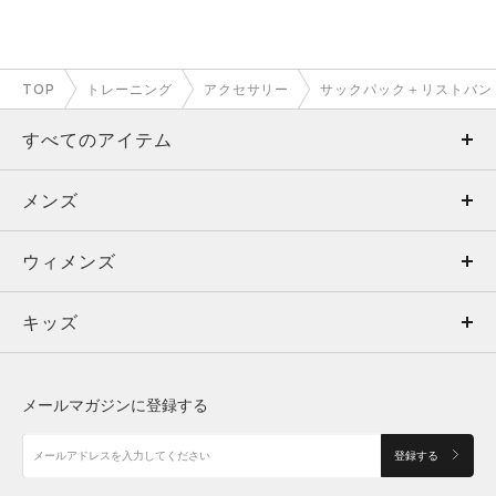
TOP
トレーニング
アクセサリー
サックパック＋リストバン
すべてのアイテム
メンズ
メンズ
ウィメンズ
トップス
ウィメンズ
キッズ
トップス
ボトムス
キッズ
トップス
ボトムス
シューズ
シューズ
メールマガジンに登録する
ボトムス
シューズ
アクセサリー
アクセサリー
登録する