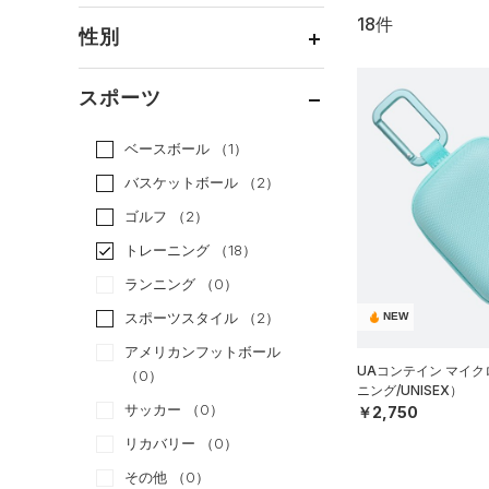
18件
通常価格
（16）
性別
セール
（2）
メンズ
（18）
スポーツ
ウィメンズ
（11）
ベースボール
（1）
ボーイズ
（0）
バスケットボール
（2）
ガールズ
（0）
ゴルフ
（2）
ユニセックス
（11）
トレーニング
（18）
ランニング
（0）
スポーツスタイル
（2）
NEW
アメリカンフットボール
UAコンテイン マイ
（0）
ニング/UNISEX）
サッカー
（0）
￥2,750
リカバリー
（0）
その他
（0）