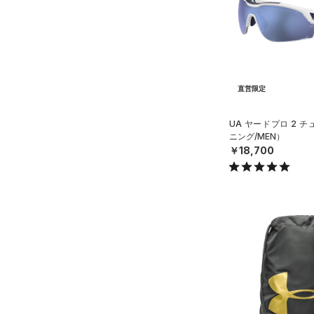
（1）
ダウン・コート
（4）
グローブ・手袋
（23）
スポーツブラ
（10）
アイウェア
（3）
セットアップ
リストバンド＆ヘッドバンド
（7）
（2）
スイムウェア
直営限定
（0）
スポーツマスク
（33）
UA ヤードプロ 2 
ソックス
ニング/MEN）
（0）
ネックウォーマー
￥18,700
（2）
スリーブ
（6）
タオル
（0）
ボール
（0）
イヤホン＆ヘッドホン
（5）
ウォーターボトル
（0）
その他