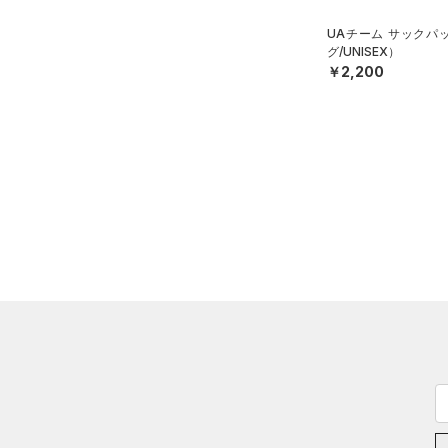
ステフィン・カリー
（0）
ISO-CHILL(アイソチル)
（0）
UAチーム サックパ
アジア限定
（0）
グ/UNISEX）
Tech(テック)
（0）
￥2,200
COLDGEAR ARMOUR(コール
ドギアアーマー)
（0）
HEATGEAR ARMOUR(ヒート
ギアアーマー)
（0）
STORM(ストーム)
（0）
COLDGEAR INFRARED(コー
ルドギアインフラレッド)
（0）
AUXETIC(オーゼティック)
（0）
Charged Cotton(チャージド
コットン)
（0）
Rival Fleece(ライバルフリー
ス)
（0）