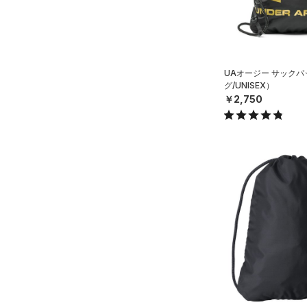
シューズ
すべてのシューズ
サイズ
（9）
スポーツシューズ
ONESIZE
UAオージー サック
カラー
（0）
スパイク
グ/UNISEX）
スポーツスタイルシューズ
￥2,750
（0）
価格
ブラック
ホワイト
ブラウン
グリーン
（4）
サンダル
テクノロジー
～
円
円
ブルー
パープル
レッド
イエロー
FLOW(フロー)
（0）
在庫
HOVR(ホバー)
（0）
オレンジ
その他
在庫あり
CHARGED(チャージド)
（0）
限定
MICRO G(マイクロＧ)
（0）
直営限定
（5）
コレクション
TRIBASE(トライベース)
公式サイト限定
（0）
（0）
プロジェクトロック
（0）
在庫残りわずか
（0）
RUSH(ラッシュ)
（0）