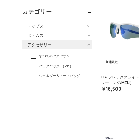
カテゴリー
トップス
ボトムス
すべてのトップス
アクセサリー
すべてのボトムス
（82）
ベースレイヤー
すべてのアクセサリー
（49）
レギンス&タイツ
（185）
Tシャツ
直営限定
（26）
バックパック
（84）
ショートパンツ
（43）
タンクトップ
ショルダー＆トートバッグ
UA フレックスライ
（39）
パンツ(ロングパンツ)
（10）
ポロシャツ
（3）
レーニング/MEN）
（5）
スウェット＆フリース
￥16,500
（24）
ロングTシャツ
（8）
サックパック
（36）
アンダーウェア
（11）
パーカー&トレーナー
（6）
ウェストバッグ
（0）
スカート
（25）
ジャケット
（15）
ダッフルバッグ
（7）
スイムウェア
（13）
ジャージ
（15）
キャップ＆ビーニー
（1）
ベスト
（0）
ベルト