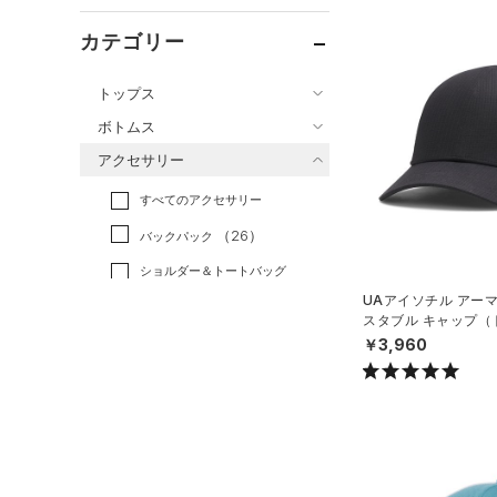
カテゴリー
トップス
ボトムス
すべてのトップス
アクセサリー
すべてのボトムス
（82）
ベースレイヤー
すべてのアクセサリー
（49）
レギンス&タイツ
（185）
Tシャツ
（26）
バックパック
（84）
ショートパンツ
（43）
タンクトップ
ショルダー＆トートバッグ
（39）
パンツ(ロングパンツ)
（10）
ポロシャツ
（3）
UAアイソチル アー
（5）
スウェット＆フリース
（24）
スタブル キャップ（
ロングTシャツ
（8）
サックパック
N）
￥3,960
（36）
アンダーウェア
（11）
パーカー&トレーナー
（6）
ウェストバッグ
（0）
スカート
（25）
ジャケット
（15）
ダッフルバッグ
（7）
スイムウェア
（13）
ジャージ
（15）
キャップ＆ビーニー
（1）
ベスト
（0）
ベルト