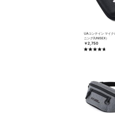
シューズ
すべてのシューズ
サイズ
（9）
スポーツシューズ
YSM/YMD
カラー
（0）
スパイク
UAコンテイン マイ
ONESIZE
スポーツスタイルシューズ
ニング/UNISEX）
SMMD
（0）
価格
￥2,750
ブラック
ホワイト
ブラウン
グリーン
MDLG
（4）
サンダル
テクノロジー
LGXL
～
円
円
ブルー
パープル
レッド
イエロー
FLOW(フロー)
（0）
在庫
HOVR(ホバー)
（0）
オレンジ
その他
在庫あり
CHARGED(チャージド)
（0）
限定
MICRO G(マイクロＧ)
（0）
直営限定
（0）
コレクション
TRIBASE(トライベース)
公式サイト限定
（0）
（0）
プロジェクトロック
（0）
在庫残りわずか
（0）
RUSH(ラッシュ)
（0）