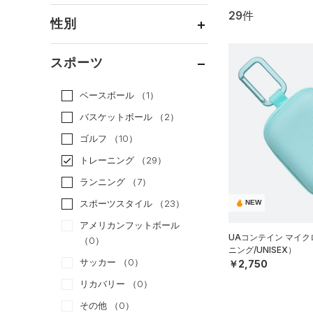
29件
通常価格
（20）
性別
セール
（9）
メンズ
（26）
スポーツ
ウィメンズ
（14）
ベースボール
（1）
ボーイズ
（3）
バスケットボール
（2）
ガールズ
（0）
ゴルフ
（10）
ユニセックス
（14）
トレーニング
（29）
ランニング
（7）
スポーツスタイル
（23）
NEW
アメリカンフットボール
UAコンテイン マイ
（0）
ニング/UNISEX）
サッカー
（0）
￥2,750
リカバリー
（0）
その他
（0）