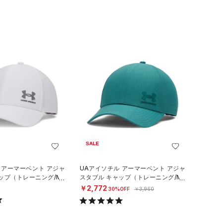
SALE
 アーマーベント アジャ
UAアイソチル アーマーベント アジャ
ップ（トレーニング/ME
スタブル キャップ（トレーニング/ME
N）
￥2,772
30%OFF
￥3,960