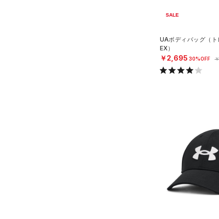
ステフィン・カリー
（0）
ISO-CHILL(アイソチル)
（1）
SALE
アジア限定
（0）
Tech(テック)
（0）
UAボディバッグ（トレ
COLDGEAR ARMOUR(コール
EX）
ドギアアーマー)
（0）
￥2,695
30%OFF
￥
HEATGEAR ARMOUR(ヒート
ギアアーマー)
（0）
STORM(ストーム)
（0）
COLDGEAR INFRARED(コー
ルドギアインフラレッド)
（0）
AUXETIC(オーゼティック)
（0）
Charged Cotton(チャージド
コットン)
（0）
Rival Fleece(ライバルフリー
ス)
（0）