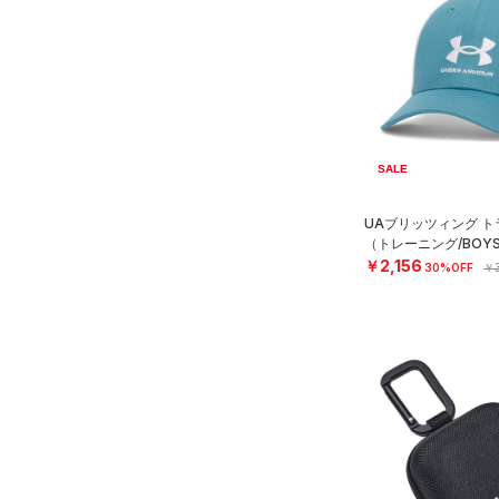
（1）
ダウン・コート
（4）
グローブ・手袋
（23）
スポーツブラ
（10）
アイウェア
（3）
セットアップ
リストバンド＆ヘッドバンド
（7）
（2）
スイムウェア
（0）
スポーツマスク
SALE
（33）
ソックス
UAブリッツィング 
（0）
ネックウォーマー
（トレーニング/BOY
￥2,156
30%OFF
￥3
（2）
スリーブ
（6）
タオル
（0）
ボール
（0）
イヤホン＆ヘッドホン
（5）
ウォーターボトル
（0）
その他