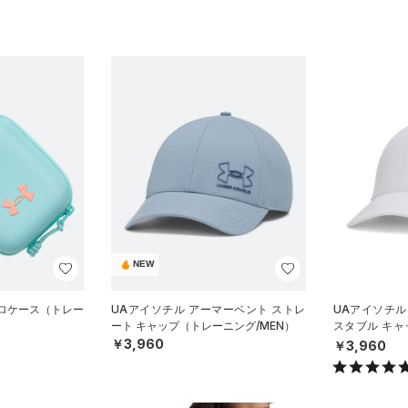
NEW
クロケース（トレー
UAアイソチル アーマーベント ストレ
UAアイソチル
ート キャップ（トレーニング/MEN）
スタブル キャ
N）
￥3,960
￥3,960