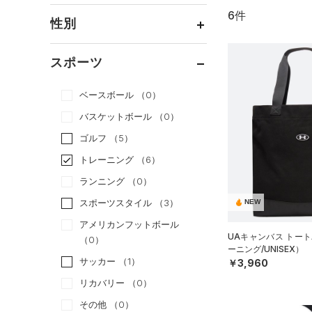
6件
通常価格
（4）
性別
セール
（2）
メンズ
（6）
スポーツ
ウィメンズ
（6）
ベースボール
（0）
ボーイズ
（0）
バスケットボール
（0）
ガールズ
（0）
ゴルフ
（5）
ユニセックス
（6）
トレーニング
（6）
ランニング
（0）
スポーツスタイル
（3）
NEW
アメリカンフットボール
UAキャンバス トート
（0）
ーニング/UNISEX）
サッカー
（1）
￥3,960
リカバリー
（0）
その他
（0）