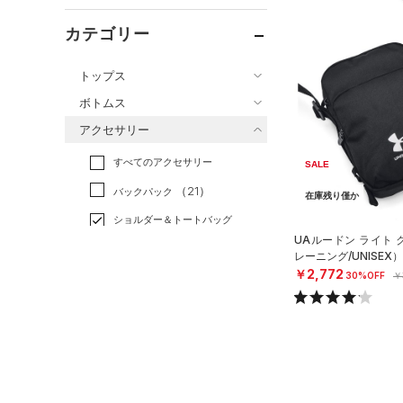
カテゴリー
トップス
ボトムス
すべてのトップス
アクセサリー
すべてのボトムス
（62）
ベースレイヤー
すべてのアクセサリー
（41）
レギンス&タイツ
SALE
（100）
Tシャツ
（21）
バックパック
（51）
ショートパンツ
在庫残り僅か
（26）
タンクトップ
ショルダー＆トートバッグ
（26）
パンツ(ロングパンツ)
（7）
ポロシャツ
（3）
UAルードン ライト
（4）
レーニング/UNISEX）
スウェット＆フリース
（14）
ロングTシャツ
（4）
サックパック
￥2,772
30%OFF
￥
（25）
アンダーウェア
（8）
パーカー&トレーナー
（6）
ウェストバッグ
（0）
スカート
（15）
ジャケット
（12）
ダッフルバッグ
（5）
スイムウェア
（5）
ジャージ
（12）
キャップ＆ビーニー
（1）
ベスト
（0）
ベルト