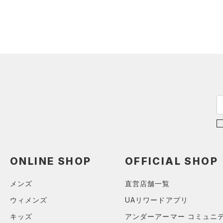
（1）
ダウン・コート
（4）
グローブ・手袋
（14）
スポーツブラ
（5）
アイウェア
（1）
セットアップ
リストバンド＆ヘッドバンド
（7）
（1）
スイムウェア
（0）
スポーツマスク
（29）
ソックス
（0）
ネックウォーマー
（2）
スリーブ
（3）
タオル
（0）
ボール
ONLINE SHOP
OFFICIAL SHOP
（0）
イヤホン＆ヘッドホン
メンズ
直営店舗一覧
（2）
ウォーターボトル
ウィメンズ
UAリワードアプリ
（0）
その他
キッズ
アンダーアーマー コミュニ