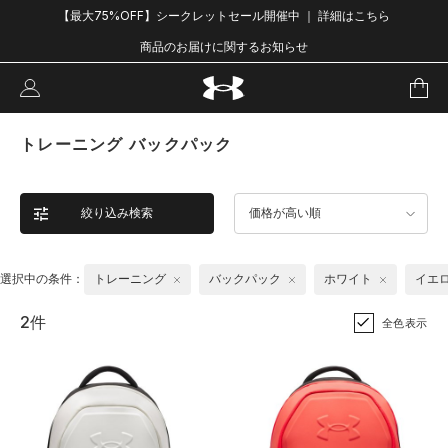
【最大75%OFF】シークレットセール開催中 ｜ 詳細はこちら
商品のお届けに関するお知らせ
トレーニング バックパック
絞り込み検索
価格が高い順
選択中の条件：
トレーニング
バックパック
ホワイト
イエ
2件
全色表示