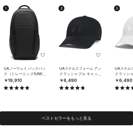
1
2
3
UAノーウェイ バックパッ
UAステルスフォーム アン
UAステル
ク（トレーニング/UNISE
クラッシャブル キャップ
クラッシャ
X）
（ライフスタイル/UNISE
（ライフスタ
￥19,910
￥6,490
￥6,490
X）
X）
ベストセラーをもっと見る