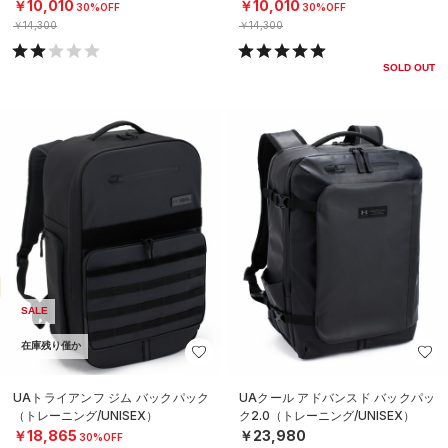
￥10,010
￥10,010
30%OFF
30%OFF
￥14,300
￥14,300
SOLD OUT
SALE
在庫残り僅か
UAトライアンフ ジム バックパック
UAクール アドバンスド バックパッ
（トレーニング/UNISEX）
ク2.0（トレーニング/UNISEX）
￥18,865
￥23,980
30%OFF