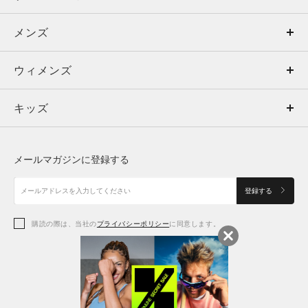
メンズ
メンズ
ウィメンズ
トップス
ウィメンズ
キッズ
トップス
ボトムス
キッズ
トップス
ボトムス
シューズ
シューズ
メールマガジンに登録する
ボトムス
シューズ
アクセサリー
アクセサリー
登録する
シューズ
アクセサリー
購読の際は、当社の
プライバシーポリシー
に同意します。
アクセサリー
スポーツブラ
レギンス＆タイツ