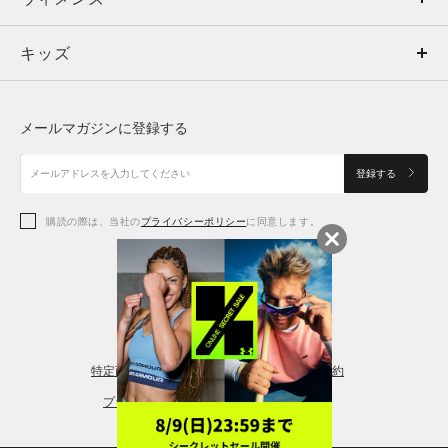
キッズ
トップス
ボトムス
キッズ
トップス
ボトムス
シューズ
シューズ
メールマガジンに登録する
ボトムス
シューズ
アクセサリー
アクセサリー
登録する
シューズ
アクセサリー
購読の際は、当社の
プライバシーポリシー
に同意します。
アクセサリー
スポーツブラ
レギンス＆タイツ
特定商取引法に基づく通販の表記
会員規約
プライバシーポリシー