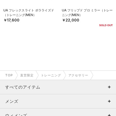
UA フレックスライト ポラライズド
UA フリップド プロ ミラー（トレー
（トレーニング/MEN）
ニング/MEN）
￥17,600
￥22,000
SOLD OUT
TOP
直営限定
トレーニング
アクセサリー
すべてのアイテム
メンズ
メンズ
ウィメンズ
トップス
ウィメンズ