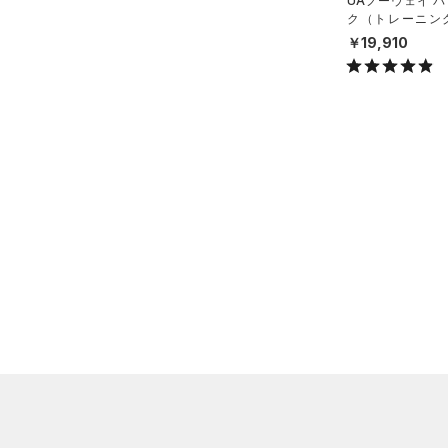
UAノーウェイ 
（0）
ダウン・コート
ク（トレーニング/
（0）
グローブ・手袋
X）
￥19,910
（1）
スポーツブラ
（0）
アイウェア
（0）
セットアップ
リストバンド＆ヘッドバンド
（0）
（0）
スイムウェア
（0）
スポーツマスク
（0）
ソックス
（0）
ネックウォーマー
（0）
スリーブ
（0）
タオル
（0）
ボール
（0）
イヤホン＆ヘッドホン
（2）
ウォーターボトル
（0）
その他