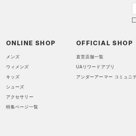
シューズ
すべてのシューズ
サイズ
（0）
スポーツシューズ
S(22cm)
カラー
（0）
スパイク
M(23cm)
ONLINE SHOP
OFFICIAL SHOP
スポーツスタイルシューズ
ML(24cm)
（0）
メンズ
直営店舗一覧
ブラック
ホワイト
ブラウン
グリーン
L(25cm)
（0）
サンダル
ウィメンズ
UAリワードアプリ
XL(26cm)
キッズ
アンダーアーマー コミュニ
YS(130cm)
ブルー
パープル
レッド
イエロー
YM(140cm)
シューズ
YSM/YMD
アクセサリー
オレンジ
その他
YL(150cm)
特集ページ一覧
YXL(160cm)
価格
XS
S
テクノロジー