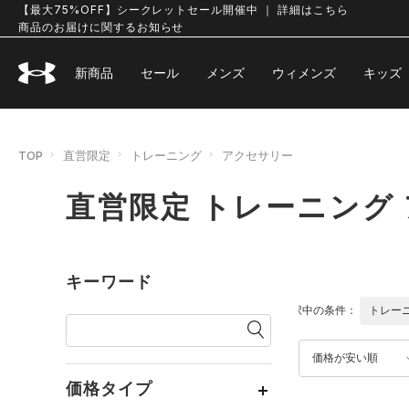
【最大75%OFF】シークレットセール開催中 ｜ 詳細はこちら
商品のお届けに関するお知らせ
新商品
セール
メンズ
ウィメンズ
キッズ
TOP
直営限定
トレーニング
アクセサリー
直営限定 トレーニング
キーワード
選択中の条件：
トレー
価格が安い順
価格タイプ