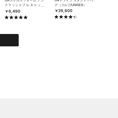
UAステルスフォーム アン
UAドライブ スタンド バッ
UAチー
クラッシャブル キャップ
グ（ゴルフ/UNISEX）
イールバ
（ライフスタイル/UNISE
（トレー
￥39,600
￥6,490
￥29,7
X）