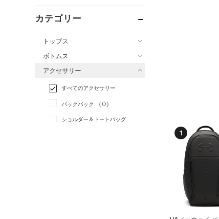
カテゴリー
トップス
ボトムス
すべてのトップス
アクセサリー
すべてのボトムス
（1）
ベースレイヤー
すべてのアクセサリー
（2）
レギンス&タイツ
（0）
Tシャツ
（0）
バックパック
（6）
ショートパンツ
（1）
タンクトップ
ショルダー＆トートバッグ
（0）
パンツ(ロングパンツ)
（0）
ポロシャツ
（0）
1
（0）
スウェット＆フリース
（0）
ロングTシャツ
（0）
サックパック
（1）
アンダーウェア
（0）
パーカー&トレーナー
（0）
ウェストバッグ
（0）
スカート
（0）
ジャケット
（0）
ダッフルバッグ
（0）
スイムウェア
（0）
ジャージ
（0）
キャップ＆ビーニー
（0）
ベスト
（0）
ベルト