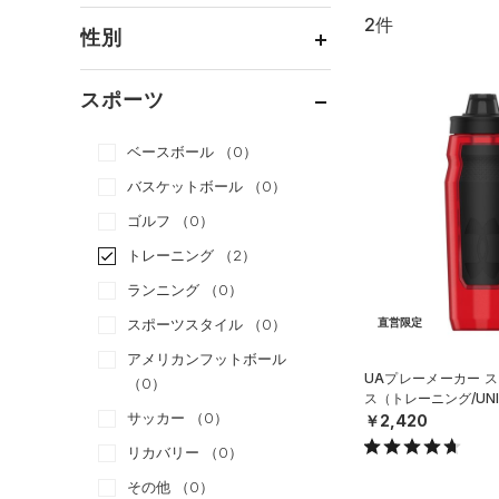
2件
通常価格
（2）
性別
セール
（0）
メンズ
（2）
スポーツ
ウィメンズ
（2）
ベースボール
（0）
ボーイズ
（0）
バスケットボール
（0）
ガールズ
（0）
ゴルフ
（0）
ユニセックス
（2）
トレーニング
（2）
ランニング
（0）
スポーツスタイル
（0）
直営限定
アメリカンフットボール
UAプレーメーカー ス
（0）
ス（トレーニング/UNI
サッカー
（0）
￥2,420
リカバリー
（0）
その他
（0）