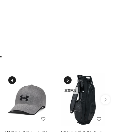
ー
4
5
6
直営限定