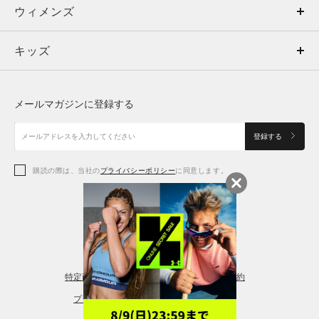
ウィメンズ
トップス
ウィメンズ
キッズ
トップス
ボトムス
キッズ
トップス
ボトムス
シューズ
シューズ
メールマガジンに登録する
ボトムス
シューズ
アクセサリー
アクセサリー
登録する
シューズ
アクセサリー
購読の際は、当社の
プライバシーポリシー
に同意します。
アクセサリー
スポーツブラ
レギンス＆タイツ
特定商取引法に基づく通販の表記
会員規約
プライバシーポリシー