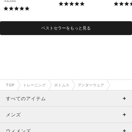
ング/MEN）
￥6,490
ベストセラーをもっと見る
TOP
トレーニング
ボトムス
アンダーウェア
すべてのアイテム
メンズ
メンズ
ウィメンズ
トップス
ウィメンズ