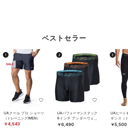
ベストセラー
1
2
3
SALE
UAクール プロ ショーツ
UAパフォーマンステック
UAヒート
（トレーニング/MEN）
6インチ アンダーウェア
ギンス（ト
（3枚セット）（トレーニ
EN）
￥4,543
￥6,490
￥5,500