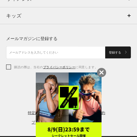
キッズ
トップス
ボトムス
キッズ
トップス
ボトムス
シューズ
シューズ
メールマガジンに登録する
ボトムス
シューズ
アクセサリー
アクセサリー
登録する
シューズ
アクセサリー
購読の際は、当社の
プライバシーポリシー
に同意します。
アクセサリー
スポーツブラ
レギンス＆タイツ
特定商取引法に基づく通販の表記
会員規約
プライバシーポリシー