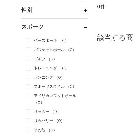
0件
通常価格
（0）
性別
セール
（0）
メンズ
（0）
スポーツ
ウィメンズ
（0）
該当する
ベースボール
（0）
ボーイズ
（0）
バスケットボール
（0）
ガールズ
（0）
ゴルフ
（0）
ユニセックス
（0）
トレーニング
（0）
ランニング
（0）
スポーツスタイル
（0）
アメリカンフットボール
（0）
サッカー
（0）
リカバリー
（0）
その他
（0）