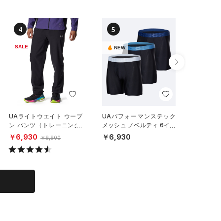
4
5
6
SALE
NEW
NEW
UAライトウエイト ウーブ
UAパフォーマンステック
UAパフ
ン パンツ（トレーニング/
メッシュ ノベルティ 6イン
インチ 
MEN）
チ アンダーウェア （3枚セ
ーウェア
￥6,930
￥6,930
￥2,97
￥9,900
ット）（トレーニング/ME
EN）
N）