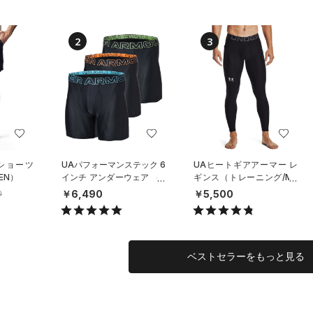
2
3
 ショーツ
UAパフォーマンステック 6
UAヒートギアアーマー レ
EN）
インチ アンダーウェア （3
ギンス（トレーニング/ME
枚セット）（トレーニング/
N）
￥6,490
￥5,500
0
MEN）
ベストセラーをもっと見る