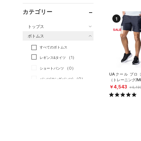
カテゴリー
1
トップス
SALE
ボトムス
すべてのトップス
すべてのボトムス
（2）
ベースレイヤー
（1）
レギンス&タイツ
（0）
Tシャツ
（0）
ショートパンツ
（0）
タンクトップ
UAクール プロ
（0）
パンツ(ロングパンツ)
（0）
（トレーニング/M
ポロシャツ
￥4,543
￥6,49
（0）
スウェット＆フリース
（0）
ロングTシャツ
（0）
アンダーウェア
（0）
パーカー&トレーナー
（0）
スカート
（0）
ジャケット
（0）
スイムウェア
（0）
ジャージ
（0）
ベスト
アクセサリー