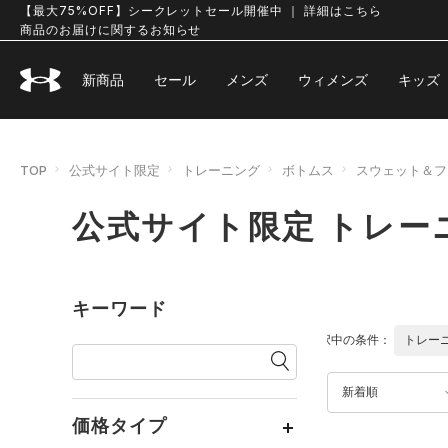
【最大75%OFF】シークレットセール開催中 ｜ 詳細はこちら
商品のお届けに関するお知らせ
新商品
セール
メンズ
ウィメンズ
キッズ
TOP
公式サイト限定
トレーニング
ボトムス
スウェット＆フ
公式サイト限定 トレー
キーワード
選択中の条件：
トレー
新着順
価格タイプ