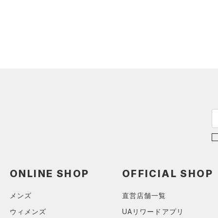
シューズ
（0）
ダウン・コート
すべてのアクセサリー
（0）
スポーツブラ
すべてのシューズ
（0）
バックパック
サイズ
（0）
（0）
セットアップ
スポーツシューズ
ショルダー＆トートバッグ
（0）
カテゴリーを選択してください。
カラー
（0）
（0）
スイムウェア
スパイク
（0）
サックパック
スポーツスタイルシューズ
（0）
（0）
ウェストバッグ
ブラック
ホワイト
ブラウン
グリーン
（0）
サンダル
（0）
ダッフルバッグ
（0）
キャップ＆ビーニー
ブルー
パープル
レッド
イエロー
（0）
ベルト
（0）
グローブ・手袋
オレンジ
その他
（0）
アイウェア
ONLINE SHOP
OFFICIAL SHOP
リストバンド＆ヘッドバンド
価格
（0）
メンズ
直営店舗一覧
（0）
スポーツマスク
ウィメンズ
UAリワードアプリ
テクノロジー