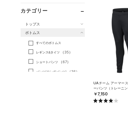
カテゴリー
トップス
ボトムス
すべてのトップス
すべてのボトムス
（48）
ベースレイヤー
（35）
レギンス&タイツ
（113）
Tシャツ
（67）
ショートパンツ
（23）
タンクトップ
（36）
パンツ(ロングパンツ)
（7）
ポロシャツ
（5）
スウェット＆フリース
（18）
ロングTシャツ
UAチーム アーマー
ーパンツ（トレーニング
（30）
アンダーウェア
（10）
パーカー&トレーナー
￥7,150
（0）
スカート
（23）
ジャケット
（7）
スイムウェア
（13）
ジャージ
（1）
ベスト
アクセサリー