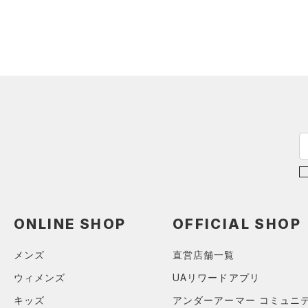
シューズ
（1）
ダウン・コート
すべてのアクセサリー
（17）
スポーツブラ
すべてのシューズ
（24）
バックパック
サイズ
（3）
（4）
セットアップ
スポーツシューズ
ショルダー＆トートバッグ
（2）
YXS(120cm)
カラー
（0）
（2）
スイムウェア
スパイク
YS(130cm)
（7）
サックパック
スポーツスタイルシューズ
YM(140cm)
（0）
（6）
ウェストバッグ
ブラック
ホワイト
ブラウン
グリーン
YL(150cm)
（3）
サンダル
（15）
ダッフルバッグ
YXL(160cm)
（11）
キャップ＆ビーニー
XS
ブルー
パープル
レッド
イエロー
（0）
ベルト
S
（4）
グローブ・手袋
M
ONLINE SHOP
OFFICIAL SHOP
オレンジ
その他
（3）
アイウェア
L
メンズ
直営店舗一覧
リストバンド＆ヘッドバンド
XL
価格
（5）
ウィメンズ
UAリワードアプリ
2XL
（0）
スポーツマスク
3XL
キッズ
アンダーアーマー コミュニ
テクノロジー