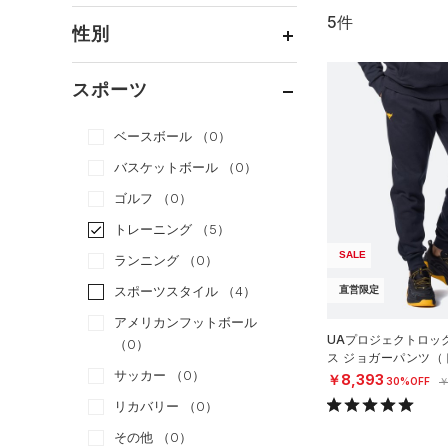
5件
通常価格
（4）
性別
セール
（1）
メンズ
（5）
スポーツ
ウィメンズ
（3）
ベースボール
（0）
ボーイズ
（0）
バスケットボール
（0）
ガールズ
（0）
ゴルフ
（0）
ユニセックス
（3）
トレーニング
（5）
SALE
ランニング
（0）
スポーツスタイル
（4）
直営限定
アメリカンフットボール
UAプロジェクトロッ
（0）
ス ジョガーパンツ（
サッカー
（0）
N）
￥8,393
30%OFF
￥
リカバリー
（0）
その他
（0）