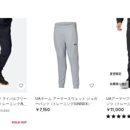
直営限定
在庫残り僅か
ク ライバルフリー
UAチーム アーマースウェット ジョガ
UAアーマーフ
トレーニング/ME
ーパンツ（トレーニング/UNISEX）
ンツ（トレーニ
￥7,150
￥11,000
11,990
SOLD OUT