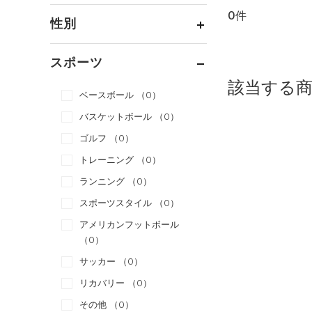
0件
通常価格
（0）
性別
セール
（0）
メンズ
（0）
スポーツ
ウィメンズ
（0）
該当する
ベースボール
（0）
ボーイズ
（0）
バスケットボール
（0）
ガールズ
（0）
ゴルフ
（0）
ユニセックス
（0）
トレーニング
（0）
ランニング
（0）
スポーツスタイル
（0）
アメリカンフットボール
（0）
サッカー
（0）
リカバリー
（0）
その他
（0）