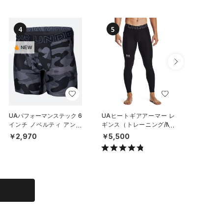
4
5
6
NEW
NEW
UAパフォーマンステック 6
UAヒートギアアーマー レ
UAパフ
インチ ノベルティ アンダ
ギンス（トレーニング/ME
メッシュ
ーウェア（トレーニング/M
N）
チ アン
￥2,970
￥5,500
￥6,93
EN）
ット）（
N）