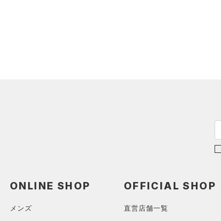
シューズ
（0）
ダウン・コート
すべてのアクセサリー
（0）
スポーツブラ
すべてのシューズ
（0）
バックパック
サイズ
（0）
（0）
セットアップ
スポーツシューズ
ショルダー＆トートバッグ
（0）
カテゴリーを選択してください。
カラー
（0）
（0）
スイムウェア
スパイク
（0）
サックパック
スポーツスタイルシューズ
（0）
（0）
ウェストバッグ
ブラック
ホワイト
ブラウン
グリーン
（0）
サンダル
（0）
ダッフルバッグ
（0）
キャップ＆ビーニー
ブルー
パープル
レッド
イエロー
（0）
ベルト
（0）
グローブ・手袋
オレンジ
その他
（0）
アイウェア
リストバンド＆ヘッドバンド
ONLINE SHOP
OFFICIAL SHOP
価格
（0）
メンズ
直営店舗一覧
（0）
スポーツマスク
テクノロジー