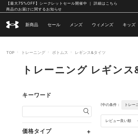
【最大75%OFF】シークレットセール開催中 ｜ 詳細はこちら
商品のお届けに関するお知らせ
新商品
セール
メンズ
ウィメンズ
キッズ
TOP
トレーニング
ボトムス
レギンス&タイツ
トレーニング レギンス
キーワード
選択中の条件：
トレー
レビュー良い順
価格タイプ