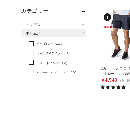
カテゴリー
1
トップス
SALE
ボトムス
すべてのトップス
すべてのボトムス
（2）
ベースレイヤー
（0）
レギンス&タイツ
（7）
Tシャツ
（2）
ショートパンツ
（2）
タンクトップ
UAクール プロ
（0）
パンツ(ロングパンツ)
（0）
（トレーニング/M
ポロシャツ
￥4,543
￥6,49
（0）
スウェット＆フリース
（0）
ロングTシャツ
（0）
アンダーウェア
（1）
パーカー&トレーナー
（0）
スカート
（1）
ジャケット
（0）
スイムウェア
（0）
ジャージ
（0）
ベスト
アクセサリー