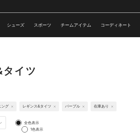
シューズ
スポーツ
チームアイテム
コーディネート
&タイツ
ニング
レギンス&タイツ
パープル
在庫あり
全色表示
1色表示