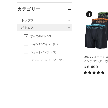
カテゴリー
1
トップス
ボトムス
すべてのトップス
すべてのボトムス
（0）
ベースレイヤー
（0）
レギンス&タイツ
（0）
Tシャツ
（0）
ショートパンツ
（0）
タンクトップ
UAパフォーマンス
（0）
パンツ(ロングパンツ)
（0）
インチ アンダーウ
ポロシャツ
枚セット）（トレ
￥6,490
（0）
スウェット＆フリース
（0）
ロングTシャツ
MEN）
（0）
アンダーウェア
（0）
パーカー&トレーナー
（0）
スカート
（0）
ジャケット
（0）
スイムウェア
（0）
ジャージ
（0）
ベスト
アクセサリー