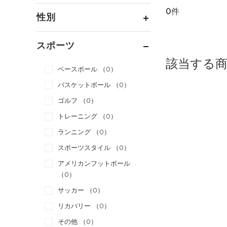
0件
通常価格
（0）
性別
セール
（0）
メンズ
（0）
スポーツ
ウィメンズ
（0）
該当する
ベースボール
（0）
ボーイズ
（0）
バスケットボール
（0）
ガールズ
（0）
ゴルフ
（0）
ユニセックス
（0）
トレーニング
（0）
ランニング
（0）
スポーツスタイル
（0）
アメリカンフットボール
（0）
サッカー
（0）
リカバリー
（0）
その他
（0）