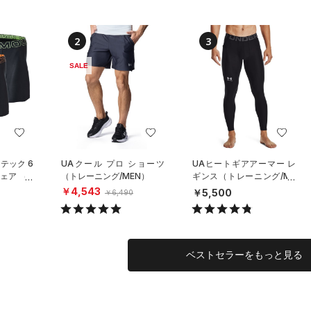
2
3
SALE
テック 6
UAクール プロ ショーツ
UAヒートギアアーマー レ
ェア （3
（トレーニング/MEN）
ギンス（トレーニング/ME
ーニング/
N）
￥4,543
￥5,500
￥6,490
ベストセラーをもっと見る