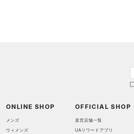
シューズ
（0）
ダウン・コート
すべてのアクセサリー
（0）
スポーツブラ
すべてのシューズ
（0）
バックパック
サイズ
（0）
（0）
セットアップ
スポーツシューズ
ショルダー＆トートバッグ
（0）
YXS(120cm)
カラー
（0）
（0）
スイムウェア
スパイク
YS(130cm)
（0）
サックパック
スポーツスタイルシューズ
YM(140cm)
（0）
（0）
ウェストバッグ
ブラック
ホワイト
ブラウン
グリーン
YL(150cm)
（0）
サンダル
（0）
ダッフルバッグ
YXL(160cm)
（0）
キャップ＆ビーニー
XS
ブルー
パープル
レッド
イエロー
（0）
ベルト
S
（0）
グローブ・手袋
M
オレンジ
その他
（0）
アイウェア
L
ONLINE SHOP
OFFICIAL SHOP
リストバンド＆ヘッドバンド
XL
価格
（0）
メンズ
直営店舗一覧
2XL
（0）
スポーツマスク
3XL
ウィメンズ
UAリワードアプリ
テクノロジー