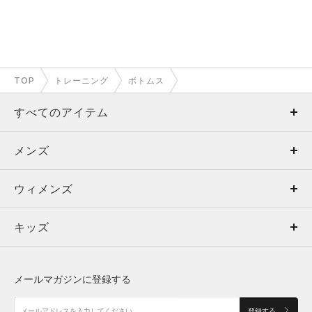
TOP
トレーニング
ボトムス
すべてのアイテム
メンズ
メンズ
ウィメンズ
トップス
ウィメンズ
キッズ
トップス
ボトムス
キッズ
トップス
ボトムス
シューズ
シューズ
メールマガジンに登録する
ボトムス
シューズ
アクセサリー
アクセサリー
登録する