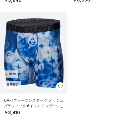
￥5,940
NEW
直営限定
UAパフォーマンステック メッシュ
グラフィック 6インチ アンダーウェ
ア（トレーニング/MEN）
￥3,410