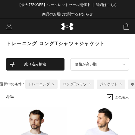
【最大75%OFF】シークレットセール開催中 ｜ 詳細はこちら
商品のお届けに関するお知らせ
トレーニング ロングTシャツ＋ジャケット
絞り込み検索
価格が高い順
選択中の条件：
トレーニング
ロングTシャツ
ジャケット
ホ
4件
全色表示