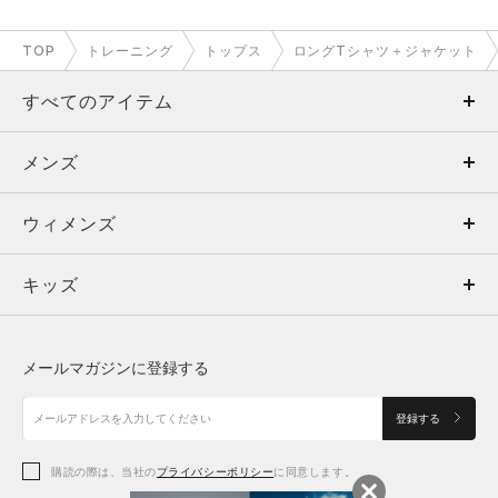
TOP
トレーニング
トップス
ロングTシャツ＋ジャケット
すべてのアイテム
メンズ
メンズ
ウィメンズ
トップス
ウィメンズ
キッズ
トップス
ボトムス
キッズ
トップス
ボトムス
シューズ
シューズ
メールマガジンに登録する
ボトムス
シューズ
アクセサリー
アクセサリー
登録する
シューズ
アクセサリー
購読の際は、当社の
プライバシーポリシー
に同意します。