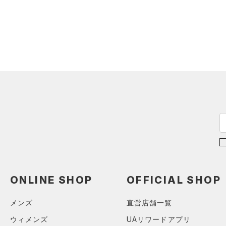
（0）
ダウン・コート
（1）
スポーツブラ
（0）
セットアップ
（0）
スイムウェア
ボトムス
アクセサリー
すべてのボトムス
シューズ
すべてのアクセサリー
（4）
レギンス&タイツ
すべてのシューズ
（1）
バックパック
（7）
ショートパンツ
サイズ
（1）
スポーツシューズ
ショルダー＆トートバッグ
（3）
パンツ(ロングパンツ)
（0）
カテゴリーを選択してください。
カラー
（0）
スパイク
（0）
スウェット＆フリース
（0）
サックパック
スポーツスタイルシューズ
ONLINE SHOP
OFFICIAL SHOP
（0）
アンダーウェア
（0）
（0）
ウェストバッグ
（0）
ブラック
スカート
ホワイト
ブラウン
グリーン
メンズ
直営店舗一覧
（0）
サンダル
（0）
ダッフルバッグ
（0）
スイムウェア
ウィメンズ
UAリワードアプリ
（0）
キャップ＆ビーニー