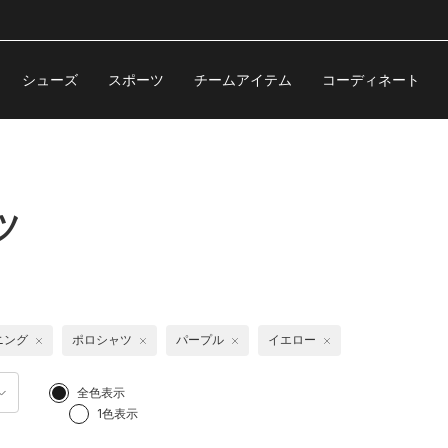
シューズ
スポーツ
チームアイテム
コーディネート
ツ
ニング
ポロシャツ
パープル
イエロー
全色表示
1色表示