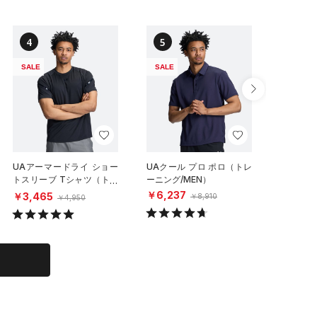
4
5
6
SALE
SALE
NEW
UAアーマードライ ショー
UAクール プロ ポロ（トレ
UAイン
トスリーブ Tシャツ（トレ
ーニング/MEN）
ハイサポ
ーニング/MEN）
グ/WOM
￥6,237
￥3,465
￥6,60
￥8,910
￥4,950