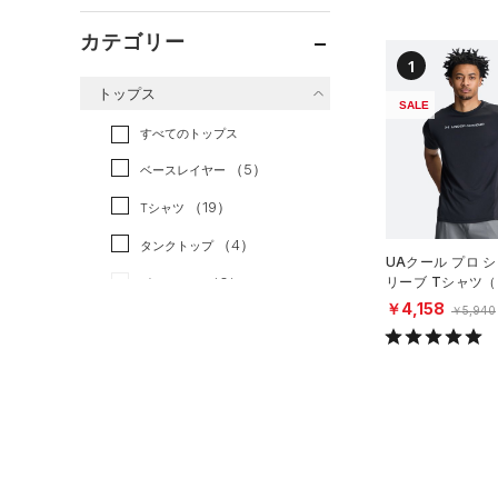
カテゴリー
1
トップス
SALE
すべてのトップス
（5）
ベースレイヤー
（19）
Tシャツ
（4）
タンクトップ
UAクール プロ 
（0）
リーブ Tシャツ
ポロシャツ
ング/MEN）
￥4,158
￥5,940
（0）
ロングTシャツ
（1）
パーカー&トレーナー
（1）
ジャケット
（0）
ジャージ
（0）
ベスト