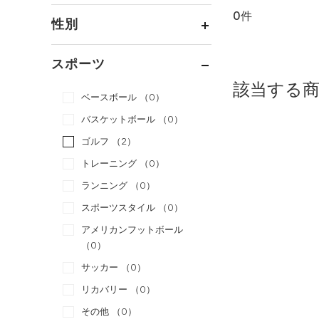
0件
通常価格
（0）
性別
セール
（0）
メンズ
（0）
スポーツ
ウィメンズ
（0）
該当する
ベースボール
（0）
ボーイズ
（0）
バスケットボール
（0）
ガールズ
（0）
ゴルフ
（2）
ユニセックス
（0）
トレーニング
（0）
ランニング
（0）
スポーツスタイル
（0）
アメリカンフットボール
（0）
サッカー
（0）
リカバリー
（0）
その他
（0）