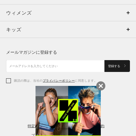
ウィメンズ
トップス
ウィメンズ
キッズ
トップス
ボトムス
キッズ
トップス
ボトムス
シューズ
シューズ
メールマガジンに登録する
ボトムス
シューズ
アクセサリー
アクセサリー
登録する
シューズ
アクセサリー
購読の際は、当社の
プライバシーポリシー
に同意します。
アクセサリー
スポーツブラ
レギンス＆タイツ
特定商取引法に基づく通販の表記
会員規約
プライバシーポリシー