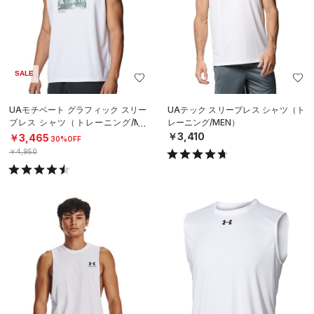
SALE
UAモチベート グラフィック スリー
UAテック スリーブレス シャツ（ト
ブレス シャツ（トレーニング/ME
レーニング/MEN）
N）
￥3,410
￥3,465
30%OFF
￥4,950