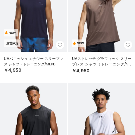
NEW
直営限定
NEW
UAバニッシュ エナジー スリーブレ
UAストレッチ グラフィック スリー
ス シャツ（トレーニング/MEN）
ブレス シャツ（トレーニング/ME
N）
￥4,950
￥4,950