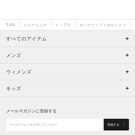
TOP
トレーニング
トップス
タンクトップ＋ポロシャツ
すべてのアイテム
メンズ
メンズ
ウィメンズ
トップス
ウィメンズ
キッズ
トップス
ボトムス
キッズ
トップス
ボトムス
シューズ
シューズ
メールマガジンに登録する
ボトムス
シューズ
アクセサリー
アクセサリー
登録する