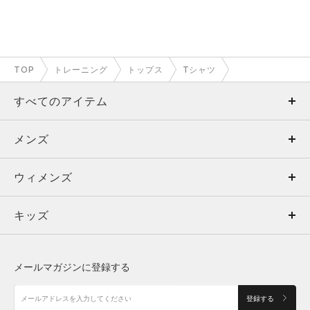
TOP
トレーニング
トップス
Tシャツ
すべてのアイテム
メンズ
メンズ
ウィメンズ
トップス
ウィメンズ
キッズ
トップス
ボトムス
キッズ
トップス
ボトムス
シューズ
シューズ
メールマガジンに登録する
ボトムス
シューズ
アクセサリー
アクセサリー
登録する