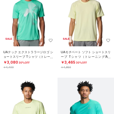
SALE
SALE
UAテック エクストララージロゴ シ
UAモチベート ソフト ショートスリ
ョートスリーブ Tシャツ（トレーニ
ーブ Tシャツ（トレーニング/ME
ング/MEN）
N）
￥3,080
￥3,465
30%OFF
30%OFF
￥4,400
￥4,950