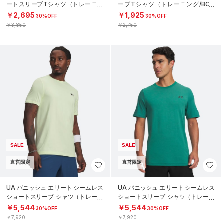
ートスリーブTシャツ（トレーニン
ーブTシャツ（トレーニング/BOY
グ/BOYS）
S）
￥2,695
￥1,925
30%OFF
30%OFF
￥3,850
￥2,750
SALE
SALE
直営限定
直営限定
UA バニッシュ エリート シームレス
UA バニッシュ エリート シームレス
ショートスリーブ シャツ（トレーニ
ショートスリーブ シャツ（トレーニ
ング/MEN）
ング/MEN）
￥5,544
￥5,544
30%OFF
30%OFF
￥7,920
￥7,920