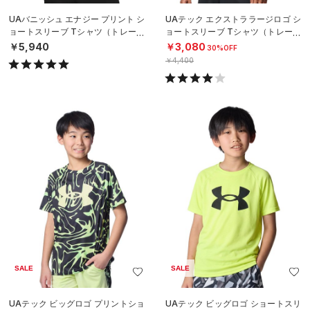
UAバニッシュ エナジー プリント シ
UAテック エクストララージロゴ シ
ョートスリーブ Tシャツ（トレーニ
ョートスリーブ Tシャツ（トレーニ
ング/MEN）
ング/MEN）
￥5,940
￥3,080
30%OFF
￥4,400
SALE
SALE
UAテック ビッグロゴ プリントショ
UAテック ビッグロゴ ショートスリ