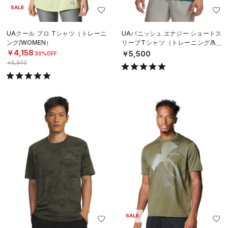
SALE
UAクール プロ Tシャツ（トレーニ
UAバニッシュ エナジー ショートス
ング/WOMEN）
リーブTシャツ（トレーニング/ME
N）
￥4,158
￥5,500
30%OFF
￥5,940
SALE