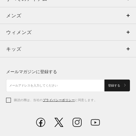
メンズ
メンズ
ウィメンズ
トップス
ウィメンズ
キッズ
トップス
ボトムス
キッズ
トップス
ボトムス
シューズ
シューズ
メールマガジンに登録する
ボトムス
シューズ
アクセサリー
アクセサリー
登録する
シューズ
アクセサリー
購読の際は、当社の
プライバシーポリシー
に同意します。
アクセサリー
スポーツブラ
レギンス＆タイツ