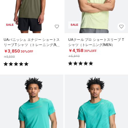
SALE
SALE
UAバニッシュ エナジー ショートス
UAクール プロ ショートスリーブ T
リーブTシャツ（トレーニング/ME
シャツ（トレーニング/MEN）
N）
￥4,158
￥3,850
30%OFF
30%OFF
￥5,940
￥5,500