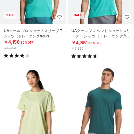
SALE
SALE
UAクール プロ ショートスリーブ T
UAクール プロ ベント ショートスリ
シャツ（トレーニング/MEN）
ーブ Tシャツ（トレーニング/ME
N）
￥4,158
￥4,851
30%OFF
30%OFF
￥5,940
￥6,930